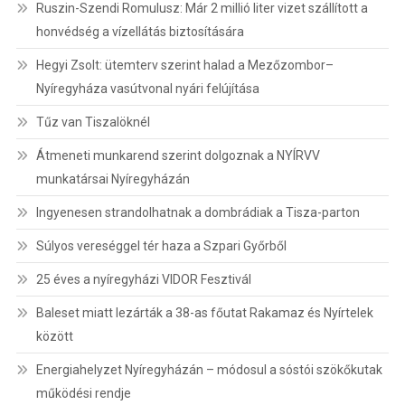
Ruszin-Szendi Romulusz: Már 2 millió liter vizet szállított a
honvédség a vízellátás biztosítására
Hegyi Zsolt: ütemterv szerint halad a Mezőzombor–
Nyíregyháza vasútvonal nyári felújítása
Tűz van Tiszalöknél
Átmeneti munkarend szerint dolgoznak a NYÍRVV
munkatársai Nyíregyházán
Ingyenesen strandolhatnak a dombrádiak a Tisza-parton
Súlyos vereséggel tér haza a Szpari Győrből
25 éves a nyíregyházi VIDOR Fesztivál
Baleset miatt lezárták a 38-as főutat Rakamaz és Nyírtelek
között
Energiahelyzet Nyíregyházán – módosul a sóstói szökőkutak
működési rendje