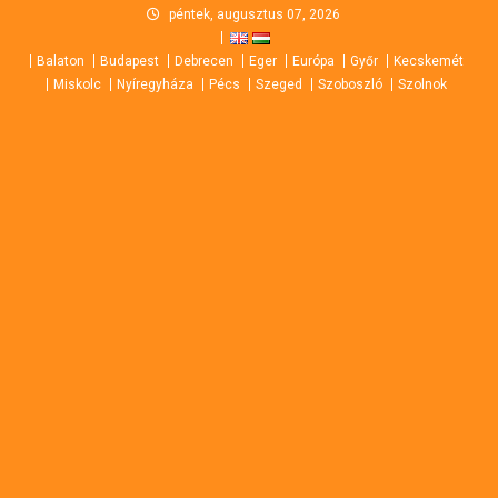
Skip
péntek, augusztus 07, 2026
to
Balaton
Budapest
Debrecen
Eger
Európa
Győr
Kecskemét
content
Miskolc
Nyíregyháza
Pécs
Szeged
Szoboszló
Szolnok