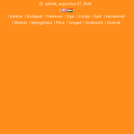
Skip
péntek, augusztus 07, 2026
to
Balaton
Budapest
Debrecen
Eger
Európa
Győr
Kecskemét
content
Miskolc
Nyíregyháza
Pécs
Szeged
Szoboszló
Szolnok