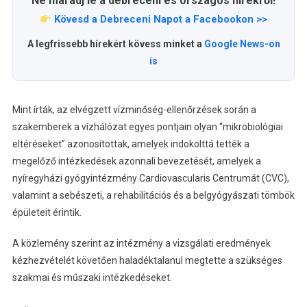
Ne maradj le a debreceni és országos hírekről!
Kövesd a Debreceni Napot a Facebookon >>
A legfrissebb hírekért kövess minket a
Google News-on
is
Mint írták, az elvégzett vízminőség-ellenőrzések során a
szakemberek a vízhálózat egyes pontjain olyan “mikrobiológiai
eltéréseket” azonosítottak, amelyek indokolttá tették a
megelőző intézkedések azonnali bevezetését, amelyek a
nyíregyházi gyógyintézmény Cardiovascularis Centrumát (CVC),
valamint a sebészeti, a rehabilitációs és a belgyógyászati tömbök
épületeit érintik.
A közlemény szerint az intézmény a vizsgálati eredmények
kézhezvételét követően haladéktalanul megtette a szükséges
szakmai és műszaki intézkedéseket.