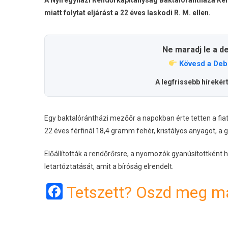
miatt folytat eljárást a 22 éves laskodi R. M. ellen.
Ne maradj le a d
Kövesd a Deb
A legfrissebb hírekér
Egy baktalórántházi mezőőr a napokban érte tetten a fi
22 éves férfinál 18,4 gramm fehér, kristályos anyagot, a gy
Előállították a rendőrőrsre, a nyomozók gyanúsítottként h
letartóztatását, amit a bíróság elrendelt.
Facebook
Tetszett? Oszd meg má