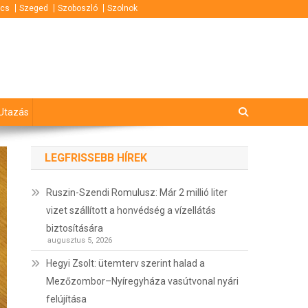
cs
Szeged
Szoboszló
Szolnok
Utazás
LEGFRISSEBB HÍREK
Ruszin-Szendi Romulusz: Már 2 millió liter
vizet szállított a honvédség a vízellátás
biztosítására
augusztus 5, 2026
Hegyi Zsolt: ütemterv szerint halad a
Mezőzombor–Nyíregyháza vasútvonal nyári
felújítása