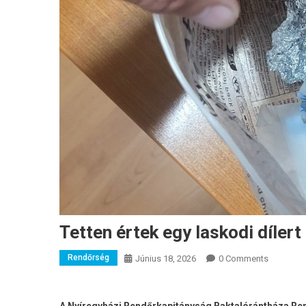
Tetten értek egy laskodi dílert
Rendőrség
Június 18, 2026
0 Comments
A Nyíregyházi Rendőrkapitányság Baktalórántháza Re