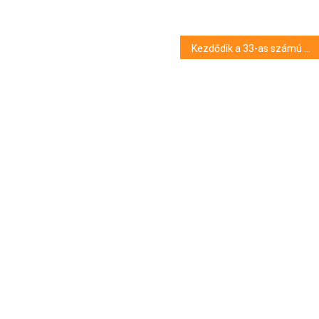
Kezdődik a 33-as számú főút útfelújítása Debrecenben