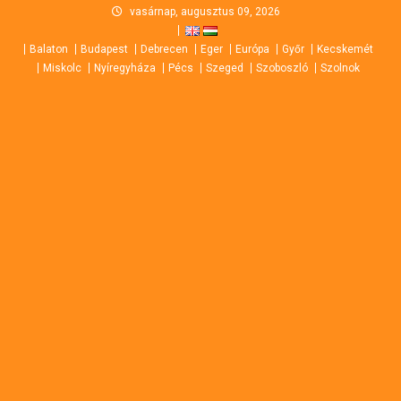
Skip
vasárnap, augusztus 09, 2026
to
Balaton
Budapest
Debrecen
Eger
Európa
Győr
Kecskemét
content
Miskolc
Nyíregyháza
Pécs
Szeged
Szoboszló
Szolnok