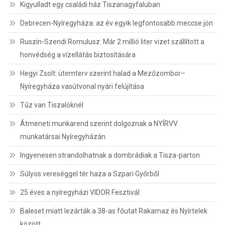
Kigyulladt egy családi ház Tiszanagyfaluban
Debrecen-Nyíregyháza: az év egyik legfontosabb meccse jön
Ruszin-Szendi Romulusz: Már 2 millió liter vizet szállított a
honvédség a vízellátás biztosítására
Hegyi Zsolt: ütemterv szerint halad a Mezőzombor–
Nyíregyháza vasútvonal nyári felújítása
Tűz van Tiszalöknél
Átmeneti munkarend szerint dolgoznak a NYÍRVV
munkatársai Nyíregyházán
Ingyenesen strandolhatnak a dombrádiak a Tisza-parton
Súlyos vereséggel tér haza a Szpari Győrből
25 éves a nyíregyházi VIDOR Fesztivál
Baleset miatt lezárták a 38-as főutat Rakamaz és Nyírtelek
között