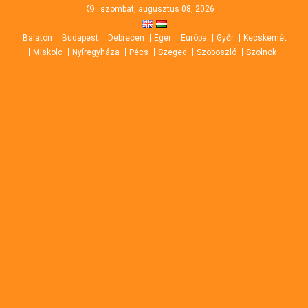
Skip
szombat, augusztus 08, 2026
to
Balaton
Budapest
Debrecen
Eger
Európa
Győr
Kecskemét
content
Miskolc
Nyíregyháza
Pécs
Szeged
Szoboszló
Szolnok