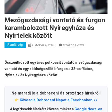
Mezőgazdasági vontató és furgon
karambolozott Nyíregyháza és
Nyírtelek között
Rendőrség
A
Október 4, 2025
Szóljon Hozzá
Mezőgazdasági
Vontató
És
Összeütközött egy üres pótkocsit vontató mezőgazdasági
Furgon
vontató és egy zöldségszállító furgon a 38-as főúton,
Karambolozott
Nyírtelek és Nyíregyháza között.
Nyíregyháza
És
Nyírtelek
Ne maradj le a debreceni és országos hírekről!
Között
Kövesd a Debreceni Napot a Facebookon >>
Bejegyzéshez
A legfrissebb hírekért kövess minket a
Google News-on