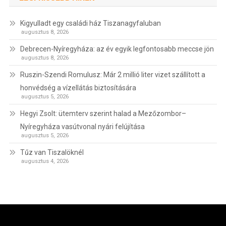
Kigyulladt egy családi ház Tiszanagyfaluban
augusztus 8, 2026
Debrecen-Nyíregyháza: az év egyik legfontosabb meccse jön
augusztus 8, 2026
Ruszin-Szendi Romulusz: Már 2 millió liter vizet szállított a
honvédség a vízellátás biztosítására
augusztus 5, 2026
Hegyi Zsolt: ütemterv szerint halad a Mezőzombor–
Nyíregyháza vasútvonal nyári felújítása
augusztus 5, 2026
Tűz van Tiszalöknél
augusztus 4, 2026