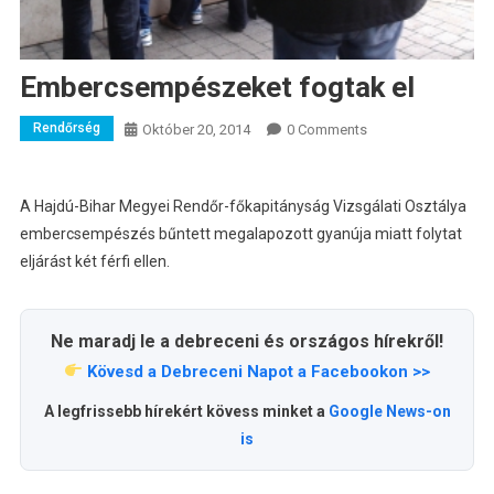
Embercsempészeket fogtak el
Rendőrség
Október 20, 2014
0 Comments
A Hajdú-Bihar Megyei Rendőr-főkapitányság Vizsgálati Osztálya
embercsempészés bűntett megalapozott gyanúja miatt folytat
eljárást két férfi ellen.
Ne maradj le a debreceni és országos hírekről!
Kövesd a Debreceni Napot a Facebookon >>
A legfrissebb hírekért kövess minket a
Google News-on
is