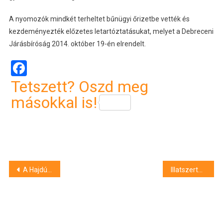
A nyomozók mindkét terheltet bűnügyi őrizetbe vették és
kezdeményezték előzetes letartóztatásukat, melyet a Debreceni
Járásbíróság 2014. október 19-én elrendelt.
Facebook
Tetszett? Oszd meg
másokkal is!
Bejegyzés
A Hajdú-Bihar megyében dolgozó drogprevenciós tanácsadók listája
Illatszertolvajokat fogtak
navigáció