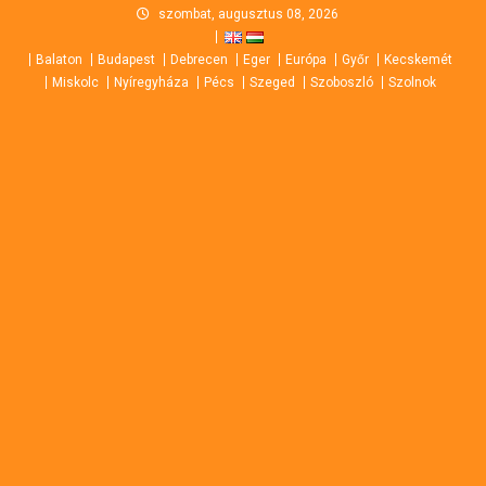
Skip
szombat, augusztus 08, 2026
to
Balaton
Budapest
Debrecen
Eger
Európa
Győr
Kecskemét
content
Miskolc
Nyíregyháza
Pécs
Szeged
Szoboszló
Szolnok