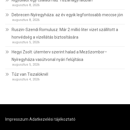
augusztus 8, 2026
Debrecen-Nyíregyháza: az év egyik legfontosabb meccse jön
augusztus 8, 2026
Ruszin-Szendi Romulusz: Már 2 millió liter vizet szállított a
honvédség a vízellátás biztosítására
augusztus 5, 2026
Hegyi Zsolt: ütemterv szerint halad a Mezőzombor–
Nyíregyháza vasútvonal nyári felújítása
augusztus 5, 2026
Tűz van Tiszalöknél
augusztus 4, 2026
Impresszum
Adatkezelési tájékoztató