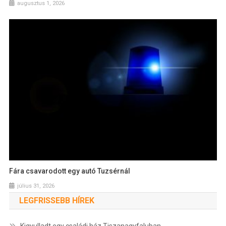
augusztus 1, 2026
Fára csavarodott egy autó Tuzsérnál
július 31, 2026
LEGFRISSEBB HÍREK
Kigyulladt egy családi ház Tiszanagyfaluban