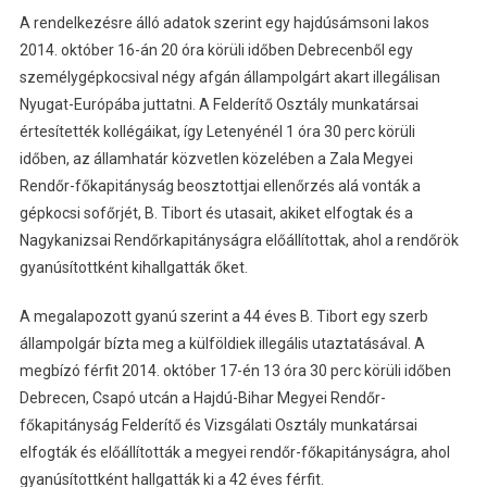
A rendelkezésre álló adatok szerint egy hajdúsámsoni lakos
2014. október 16-án 20 óra körüli időben Debrecenből egy
személygépkocsival négy afgán állampolgárt akart illegálisan
Nyugat-Európába juttatni. A Felderítő Osztály munkatársai
értesítették kollégáikat, így Letenyénél 1 óra 30 perc körüli
időben, az államhatár közvetlen közelében a Zala Megyei
Rendőr-főkapitányság beosztottjai ellenőrzés alá vonták a
gépkocsi sofőrjét, B. Tibort és utasait, akiket elfogtak és a
Nagykanizsai Rendőrkapitányságra előállítottak, ahol a rendőrök
gyanúsítottként kihallgatták őket.
A megalapozott gyanú szerint a 44 éves B. Tibort egy szerb
állampolgár bízta meg a külföldiek illegális utaztatásával. A
megbízó férfit 2014. október 17-én 13 óra 30 perc körüli időben
Debrecen, Csapó utcán a Hajdú-Bihar Megyei Rendőr-
főkapitányság Felderítő és Vizsgálati Osztály munkatársai
elfogták és előállították a megyei rendőr-főkapitányságra, ahol
gyanúsítottként hallgatták ki a 42 éves férfit.