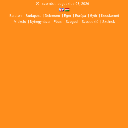
Skip
szombat, augusztus 08, 2026
to
Balaton
Budapest
Debrecen
Eger
Európa
Győr
Kecskemét
content
Miskolc
Nyíregyháza
Pécs
Szeged
Szoboszló
Szolnok