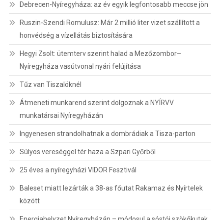
Debrecen-Nyíregyháza: az év egyik legfontosabb meccse jön
Ruszin-Szendi Romulusz: Már 2 millió liter vizet szállított a
honvédség a vízellátás biztosítására
Hegyi Zsolt: ütemterv szerint halad a Mezőzombor–
Nyíregyháza vasútvonal nyári felújítása
Tűz van Tiszalöknél
Átmeneti munkarend szerint dolgoznak a NYÍRVV
munkatársai Nyíregyházán
Ingyenesen strandolhatnak a dombrádiak a Tisza-parton
Súlyos vereséggel tér haza a Szpari Győrből
25 éves a nyíregyházi VIDOR Fesztivál
Baleset miatt lezárták a 38-as főutat Rakamaz és Nyírtelek
között
Energiahelyzet Nyíregyházán – módosul a sóstói szökőkutak