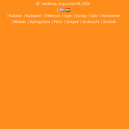
Skip
vasárnap, augusztus 09, 2026
to
Balaton
Budapest
Debrecen
Eger
Európa
Győr
Kecskemét
content
Miskolc
Nyíregyháza
Pécs
Szeged
Szoboszló
Szolnok