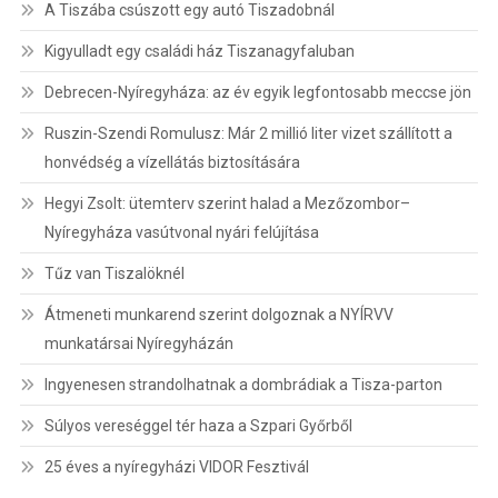
A Tiszába csúszott egy autó Tiszadobnál
Kigyulladt egy családi ház Tiszanagyfaluban
Debrecen-Nyíregyháza: az év egyik legfontosabb meccse jön
Ruszin-Szendi Romulusz: Már 2 millió liter vizet szállított a
honvédség a vízellátás biztosítására
Hegyi Zsolt: ütemterv szerint halad a Mezőzombor–
Nyíregyháza vasútvonal nyári felújítása
Tűz van Tiszalöknél
Átmeneti munkarend szerint dolgoznak a NYÍRVV
munkatársai Nyíregyházán
Ingyenesen strandolhatnak a dombrádiak a Tisza-parton
Súlyos vereséggel tér haza a Szpari Győrből
25 éves a nyíregyházi VIDOR Fesztivál