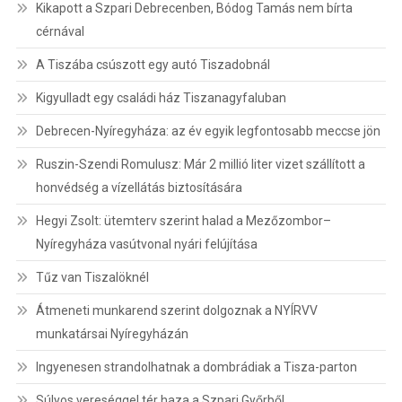
Kikapott a Szpari Debrecenben, Bódog Tamás nem bírta
cérnával
A Tiszába csúszott egy autó Tiszadobnál
Kigyulladt egy családi ház Tiszanagyfaluban
Debrecen-Nyíregyháza: az év egyik legfontosabb meccse jön
Ruszin-Szendi Romulusz: Már 2 millió liter vizet szállított a
honvédség a vízellátás biztosítására
Hegyi Zsolt: ütemterv szerint halad a Mezőzombor–
Nyíregyháza vasútvonal nyári felújítása
Tűz van Tiszalöknél
Átmeneti munkarend szerint dolgoznak a NYÍRVV
munkatársai Nyíregyházán
Ingyenesen strandolhatnak a dombrádiak a Tisza-parton
Súlyos vereséggel tér haza a Szpari Győrből