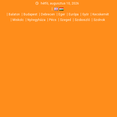
Skip
hétfő, augusztus 10, 2026
to
Balaton
Budapest
Debrecen
Eger
Európa
Győr
Kecskemét
content
Miskolc
Nyíregyháza
Pécs
Szeged
Szoboszló
Szolnok