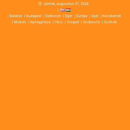
Skip
péntek, augusztus 07, 2026
to
Balaton
Budapest
Debrecen
Eger
Európa
Győr
Kecskemét
content
Miskolc
Nyíregyháza
Pécs
Szeged
Szoboszló
Szolnok