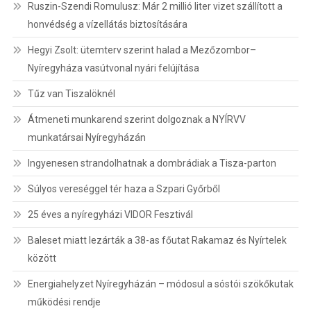
Ruszin-Szendi Romulusz: Már 2 millió liter vizet szállított a
honvédség a vízellátás biztosítására
Hegyi Zsolt: ütemterv szerint halad a Mezőzombor–
Nyíregyháza vasútvonal nyári felújítása
Tűz van Tiszalöknél
Átmeneti munkarend szerint dolgoznak a NYÍRVV
munkatársai Nyíregyházán
Ingyenesen strandolhatnak a dombrádiak a Tisza-parton
Súlyos vereséggel tér haza a Szpari Győrből
25 éves a nyíregyházi VIDOR Fesztivál
Baleset miatt lezárták a 38-as főutat Rakamaz és Nyírtelek
között
Energiahelyzet Nyíregyházán – módosul a sóstói szökőkutak
működési rendje