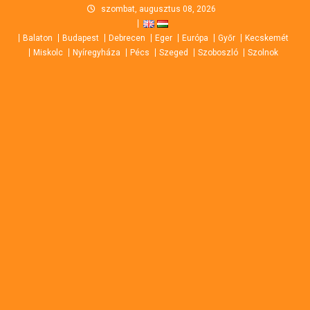
Skip
szombat, augusztus 08, 2026
to
Balaton
Budapest
Debrecen
Eger
Európa
Győr
Kecskemét
content
Miskolc
Nyíregyháza
Pécs
Szeged
Szoboszló
Szolnok