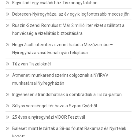
Kigyulladt egy családi ház Tiszanagyfaluban
Debrecen-Nyíregyháza: az év egyik legfontosabb meccse jön
Ruszin-Szendi Romulusz: Már 2 millió liter vizet szállított a
honvédség a vízellátás biztosítására
Hegyi Zsolt: ütemterv szerint halad a Mezőzombor–
Nyíregyháza vasútvonal nyári felújítása
Tűz van Tiszalöknél
Átmeneti munkarend szerint dolgoznak a NYÍRVV
munkatársai Nyíregyházán
Ingyenesen strandolhatnak a dombrádiak a Tisza-parton
Súlyos vereséggel tér haza a Szpari Győrből
25 éves a nyíregyházi VIDOR Fesztivál
Baleset miatt lezárták a 38-as főutat Rakamaz és Nyírtelek
között