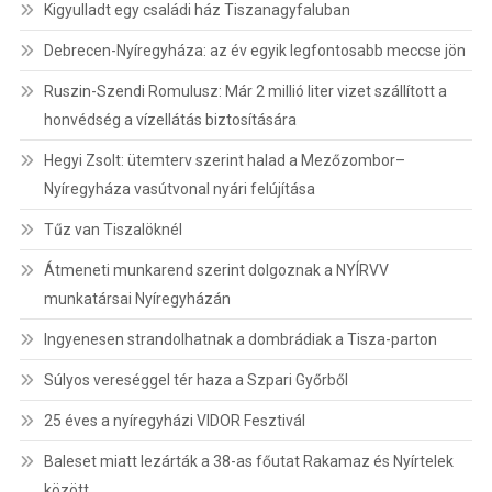
Kigyulladt egy családi ház Tiszanagyfaluban
Debrecen-Nyíregyháza: az év egyik legfontosabb meccse jön
Ruszin-Szendi Romulusz: Már 2 millió liter vizet szállított a
honvédség a vízellátás biztosítására
Hegyi Zsolt: ütemterv szerint halad a Mezőzombor–
Nyíregyháza vasútvonal nyári felújítása
Tűz van Tiszalöknél
Átmeneti munkarend szerint dolgoznak a NYÍRVV
munkatársai Nyíregyházán
Ingyenesen strandolhatnak a dombrádiak a Tisza-parton
Súlyos vereséggel tér haza a Szpari Győrből
25 éves a nyíregyházi VIDOR Fesztivál
Baleset miatt lezárták a 38-as főutat Rakamaz és Nyírtelek
között