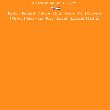
Skip
szombat, augusztus 08, 2026
to
Balaton
Budapest
Debrecen
Eger
Európa
Győr
Kecskemét
content
Miskolc
Nyíregyháza
Pécs
Szeged
Szoboszló
Szolnok