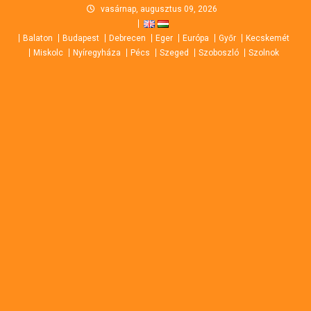
Skip
vasárnap, augusztus 09, 2026
to
Balaton
Budapest
Debrecen
Eger
Európa
Győr
Kecskemét
content
Miskolc
Nyíregyháza
Pécs
Szeged
Szoboszló
Szolnok