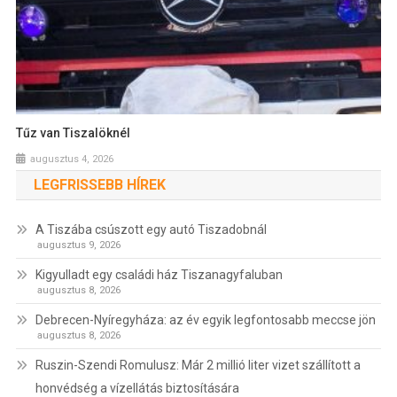
Tűz van Tiszalöknél
augusztus 4, 2026
LEGFRISSEBB HÍREK
A Tiszába csúszott egy autó Tiszadobnál
augusztus 9, 2026
Kigyulladt egy családi ház Tiszanagyfaluban
augusztus 8, 2026
Debrecen-Nyíregyháza: az év egyik legfontosabb meccse jön
augusztus 8, 2026
Ruszin-Szendi Romulusz: Már 2 millió liter vizet szállított a
honvédség a vízellátás biztosítására