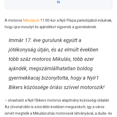
is
A motoros
Mikulások
11:00-kor a Nyír Plaza parkolójából indulnak,
hogy újra mosolyt és ajándékot vigyenek a gyerekeknek.
Immár 17. éve gurulunk együtt a
jótékonyság útján, és az elmúlt években
több száz motoros Mikulás, több ezer
ajándék, megszámlálhatatlan boldog
gyermekkacaj bizonyította, hogy a Nyír1
Bikers közössége óriási szívvel motorozik!
– olvasható a Nyír1Bikers motoros alapítvány közösségi oldalán.
Az útvonal idén is a korábbi években megszokott, így a város
ismét megtelik a Mikulásruhás motorosok látványával, a duda- és