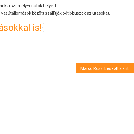
dnek a személyvonatok helyett.
s vasútállomások között szállítják pótlóbuszok az utasokat.
sokkal is!
Marco Rossi beszólt a kritikusoknak: talán mindenki maradhatna a kaptafájánál!