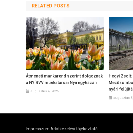
RELATED POSTS
Átmeneti munkarend szerint dolgoznak
Hegyi Zsolt:
a NYÍRVV munkatársai Nyíregyházán
Mezőzombor
nyári felújít
augusztus 4, 2026
augusztus 5
Impresszum
Adatkezelési tájékoztató