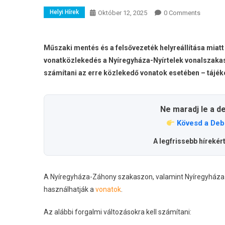
Helyi Hírek
Október 12, 2025
0 Comments
Műszaki mentés és a felsővezeték helyreállítása miat
vonatközlekedés a Nyíregyháza-Nyírtelek vonalszakasz
számítani az erre közlekedő vonatok esetében – tájék
Ne maradj le a d
Kövesd a Deb
A legfrissebb hírekér
A Nyíregyháza-Záhony szakaszon, valamint Nyíregyháza 
használhatják a
vonatok
.
Az alábbi forgalmi változásokra kell számítani: