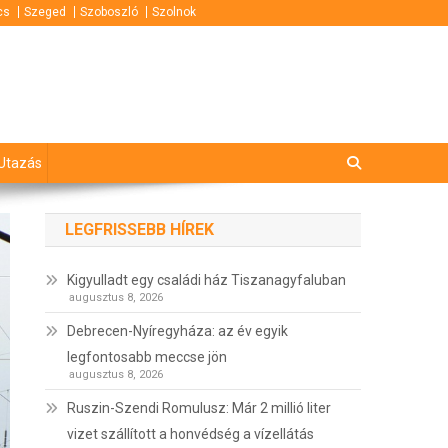
cs
Szeged
Szoboszló
Szolnok
Utazás
LEGFRISSEBB HÍREK
Kigyulladt egy családi ház Tiszanagyfaluban
augusztus 8, 2026
Debrecen-Nyíregyháza: az év egyik
legfontosabb meccse jön
augusztus 8, 2026
Ruszin-Szendi Romulusz: Már 2 millió liter
vizet szállított a honvédség a vízellátás