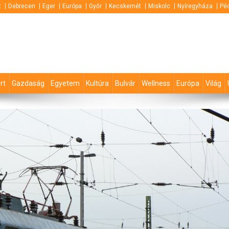
t
Debrecen
Eger
Európa
Győr
Kecskemét
Miskolc
Nyíregyháza
Pé
rt
Gazdaság
Egyetem
Kultúra
Bulvár
Wellness
Európa
Világ