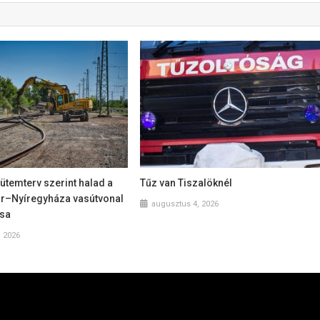
 ütemterv szerint halad a
Tűz van Tiszalöknél
–Nyíregyháza vasútvonal
augusztus 4, 2026
ása
, 2026