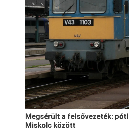
Megsérült a felsővezeték: pót
Miskolc között