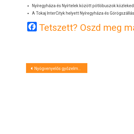
Nyíregyháza és Nyírtelek között pótlóbuszok közleke
A Tokaj InterCityk helyett Nyíregyháza és Görögszállá
Facebook
Tetszett? Oszd meg má
Bejegyzés
Nyögvenyelős győzelmet arattak a debreceni kézilabdázók Budaörsön
navigáció