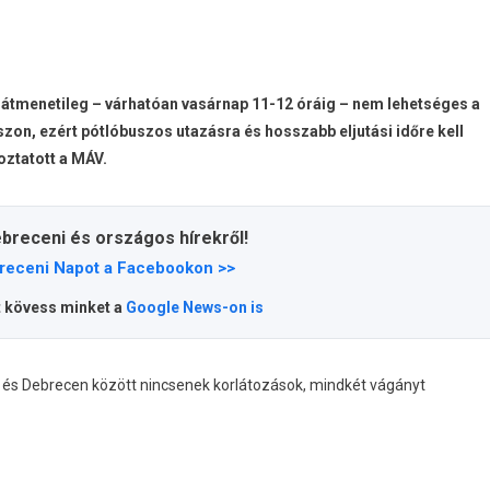
t átmenetileg – várhatóan vasárnap 11-12 óráig – nem lehetséges a
on, ezért pótlóbuszos utazásra és hosszabb eljutási időre kell
oztatott a MÁV.
ebreceni és országos hírekről!
receni Napot a Facebookon >>
t kövess minket a
Google News-on is
és Debrecen között nincsenek korlátozások, mindkét vágányt