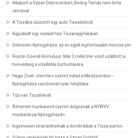
Kikapott a Szpari Debrecenben, Bódog Tamás nem bírta
cérnával
A Tiszába csúszott egy autó Tiszadobnál
Kigyulladt egy családi ház Tiszanagyfaluban
Debrecen-Nyíregyháza: az év egyik legfontosabb meccse jön
Ruszin-Szendi Romulusz: Már 2 millió liter vizet szállított a
honvédség a vízellátás biztosítására
Hegyi Zsolt: ütemterv szerint halad a Mezőzombor–
Nyíregyháza vasútvonal nyári felújítása
Tűz van Tiszalöknél
Átmeneti munkarend szerint dolgoznak a NYÍRVV
munkatársai Nyíregyházán
Ingyenesen strandolhatnak a dombrádiak a Tisza-parton
Súlyos vereséggel tér haza a Szpari Győrből