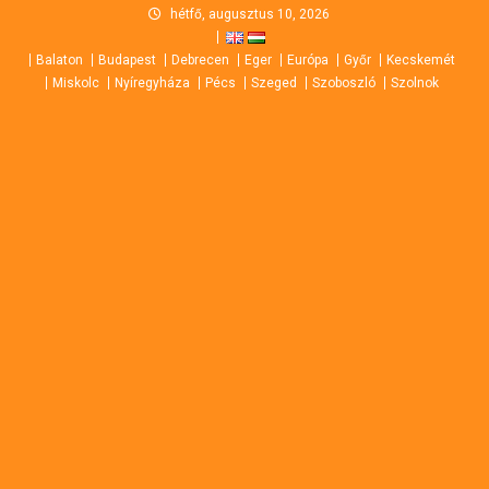
Skip
hétfő, augusztus 10, 2026
to
Balaton
Budapest
Debrecen
Eger
Európa
Győr
Kecskemét
content
Miskolc
Nyíregyháza
Pécs
Szeged
Szoboszló
Szolnok