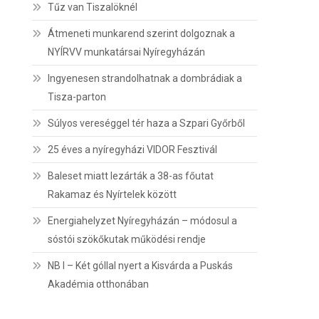
Tűz van Tiszalöknél
Átmeneti munkarend szerint dolgoznak a
NYÍRVV munkatársai Nyíregyházán
Ingyenesen strandolhatnak a dombrádiak a
Tisza-parton
Súlyos vereséggel tér haza a Szpari Győrből
25 éves a nyíregyházi VIDOR Fesztivál
Baleset miatt lezárták a 38-as főutat
Rakamaz és Nyírtelek között
Energiahelyzet Nyíregyházán – módosul a
sóstói szökőkutak működési rendje
NB I – Két góllal nyert a Kisvárda a Puskás
Akadémia otthonában