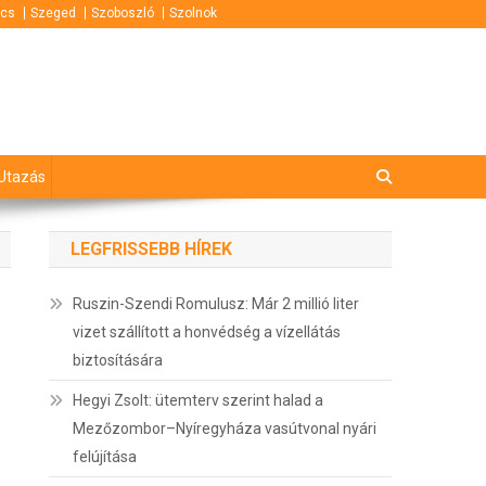
cs
Szeged
Szoboszló
Szolnok
Utazás
LEGFRISSEBB HÍREK
Ruszin-Szendi Romulusz: Már 2 millió liter
vizet szállított a honvédség a vízellátás
biztosítására
Hegyi Zsolt: ütemterv szerint halad a
Mezőzombor–Nyíregyháza vasútvonal nyári
felújítása