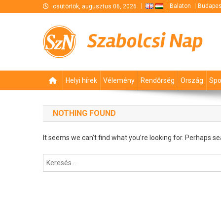
Skip
Balaton
Budapes
csütörtök, augusztus 06, 2026
to
content
Szabolcsi Nap
Helyi hírek
Vélemény
Rendőrség
Ország
Spo
NOTHING FOUND
It seems we can’t find what you’re looking for. Perhaps se
Keresés: