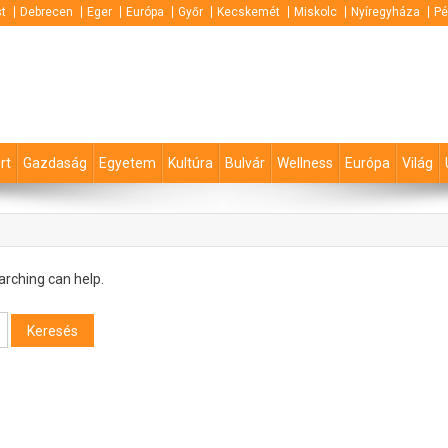
t
Debrecen
Eger
Európa
Győr
Kecskemét
Miskolc
Nyíregyháza
Pé
rt
Gazdaság
Egyetem
Kultúra
Bulvár
Wellness
Európa
Világ
arching can help.