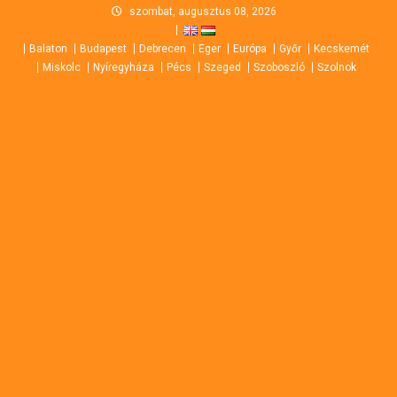
Skip
szombat, augusztus 08, 2026
to
Balaton
Budapest
Debrecen
Eger
Európa
Győr
Kecskemét
content
Miskolc
Nyíregyháza
Pécs
Szeged
Szoboszló
Szolnok