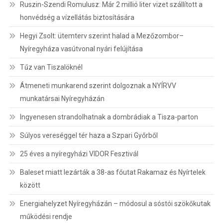
Ruszin-Szendi Romulusz: Már 2 millió liter vizet szállított a
honvédség a vízellátás biztosítására
Hegyi Zsolt: ütemterv szerint halad a Mezőzombor–
Nyíregyháza vasútvonal nyári felújítása
Tűz van Tiszalöknél
Átmeneti munkarend szerint dolgoznak a NYÍRVV
munkatársai Nyíregyházán
Ingyenesen strandolhatnak a dombrádiak a Tisza-parton
Súlyos vereséggel tér haza a Szpari Győrből
25 éves a nyíregyházi VIDOR Fesztivál
Baleset miatt lezárták a 38-as főutat Rakamaz és Nyírtelek
között
Energiahelyzet Nyíregyházán – módosul a sóstói szökőkutak
működési rendje