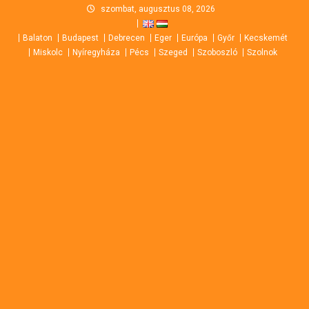
Skip
szombat, augusztus 08, 2026
to
Balaton
Budapest
Debrecen
Eger
Európa
Győr
Kecskemét
content
Miskolc
Nyíregyháza
Pécs
Szeged
Szoboszló
Szolnok