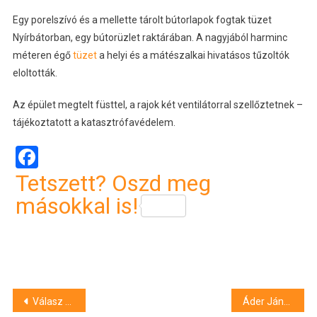
Egy porelszívó és a mellette tárolt bútorlapok fogtak tüzet
Nyírbátorban, egy bútorüzlet raktárában. A nagyjából harminc
méteren égő
tüzet
a helyi és a mátészalkai hivatásos tűzoltók
eloltották.
Az épület megtelt füsttel, a rajok két ventilátorral szellőztetnek –
tájékoztatott a katasztrófavédelem.
Facebook
Tetszett? Oszd meg
másokkal is!
Bejegyzés
Válasz a kritikákra: így lehetne egyetemi kollégium az Aranybikából
Áder János megszólalt Sulyok Tamás eltávolításáról