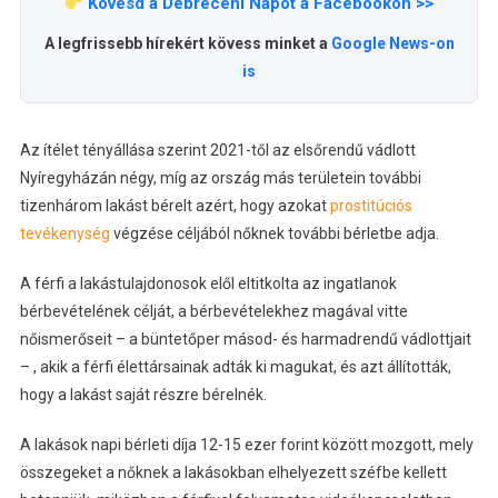
Kövesd a Debreceni Napot a Facebookon >>
A legfrissebb hírekért kövess minket a
Google News-on
is
Az ítélet tényállása szerint 2021-től az elsőrendű vádlott
Nyíregyházán négy, míg az ország más területein további
tizenhárom lakást bérelt azért, hogy azokat
prostitúciós
tevékenység
végzése céljából nőknek további bérletbe adja.
A férfi a lakástulajdonosok elől eltitkolta az ingatlanok
bérbevételének célját, a bérbevételekhez magával vitte
nőismerőseit – a büntetőper másod- és harmadrendű vádlottjait
– , akik a férfi élettársainak adták ki magukat, és azt állították,
hogy a lakást saját részre bérelnék.
A lakások napi bérleti díja 12-15 ezer forint között mozgott, mely
összegeket a nőknek a lakásokban elhelyezett széfbe kellett