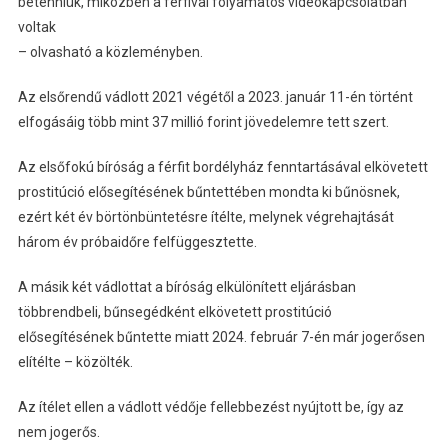
betenniük, miközben a férfival folyamatos videókapcsolatban
voltak
– olvasható a közleményben.
Az elsőrendű vádlott 2021 végétől a 2023. január 11-én történt
elfogásáig több mint 37 millió forint jövedelemre tett szert.
Az elsőfokú bíróság a férfit bordélyház fenntartásával elkövetett
prostitúció elősegítésének bűntettében mondta ki bűnösnek,
ezért két év börtönbüntetésre ítélte, melynek végrehajtását
három év próbaidőre felfüggesztette.
A másik két vádlottat a bíróság elkülönített eljárásban
többrendbeli, bűnsegédként elkövetett prostitúció
elősegítésének bűntette miatt 2024. február 7-én már jogerősen
elítélte – közölték.
Az ítélet ellen a vádlott védője fellebbezést nyújtott be, így az
nem jogerős.