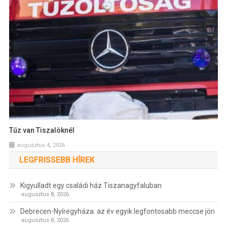
Tűz van Tiszalöknél
augusztus 4, 2026
LEGFRISSEBB HÍREK
Kigyulladt egy családi ház Tiszanagyfaluban
augusztus 8, 2026
Debrecen-Nyíregyháza: az év egyik legfontosabb meccse jön
augusztus 8, 2026