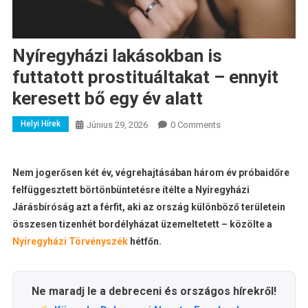
Nyíregyházi lakásokban is
futtatott prostituáltakat – ennyit
keresett bő egy év alatt
Helyi Hírek
Június 29, 2026
0 Comments
Nem jogerősen két év, végrehajtásában három év próbaidőre
felfüggesztett börtönbüntetésre ítélte a Nyíregyházi
Járásbíróság azt a férfit, aki az ország különböző területein
összesen tizenhét bordélyházat üzemeltetett – közölte a
Nyíregyházi Törvényszék
hétfőn.
Ne maradj le a debreceni és országos hírekről!