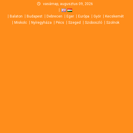
Skip
vasárnap, augusztus 09, 2026
to
Balaton
Budapest
Debrecen
Eger
Európa
Győr
Kecskemét
content
Miskolc
Nyíregyháza
Pécs
Szeged
Szoboszló
Szolnok