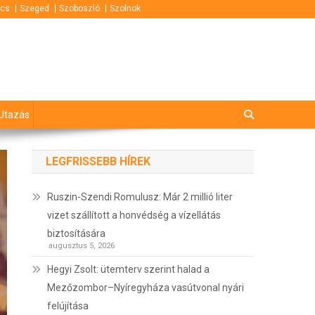
cs
Szeged
Szoboszló
Szolnok
Utazás
LEGFRISSEBB HÍREK
Ruszin-Szendi Romulusz: Már 2 millió liter
vizet szállított a honvédség a vízellátás
biztosítására
augusztus 5, 2026
Hegyi Zsolt: ütemterv szerint halad a
Mezőzombor–Nyíregyháza vasútvonal nyári
felújítása