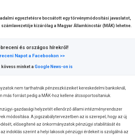
dalmi egyeztetésre bocsátott egy törvénymódosítási javaslatot,
számlavezetője kizárólag a Magyar Államkincstár (MÁK) lehetne.
ebreceni és országos hírekről!
receni Napot a Facebookon >>
t kövess minket a
Google News-on is
ányzatok nem tarthatnák pénzeszközeiket kereskedelmi bankoknál,
 más forrást pedig a MÁK-hoz kellene átcsoportosítaniuk.
énzügyi-gazdasági helyzetét ellenőrző állami intézményrendszer
yek módosítása. A jogszabálytervezetben az is szerepel, hogy az új
ését, elősegítené az önkormányzatok pénzügyi stabilitását és
az indoklás szerint a helyi lakosok pénzügyi érdekeit is szolgálná az