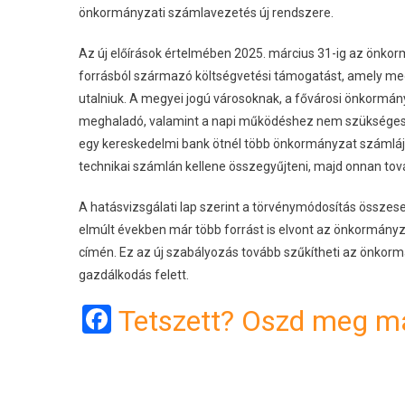
önkormányzati számlavezetés új rendszere.
Az új előírások értelmében 2025. március 31-ig az önko
forrásból származó költségvetési támogatást, amely megh
utalniuk. A megyei jogú városoknak, a fővárosi önkormány
meghaladó, valamint a napi működéshez nem szükséges pé
egy kereskedelmi bank ötnél több önkormányzat számlájá
technikai számlán kellene összegyűjteni, majd onnan tov
A hatásvizsgálati lap szerint a törvénymódosítás összesen
elmúlt években már több forrást is elvont az önkormányzat
címén. Ez az új szabályozás tovább szűkítheti az önkormá
gazdálkodás felett.
Facebook
Tetszett? Oszd meg má