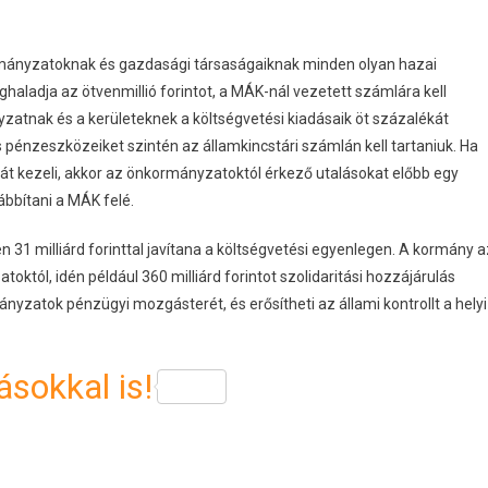
rmányzatoknak és gazdasági társaságaiknak minden olyan hazai
aladja az ötvenmillió forintot, a MÁK-nál vezetett számlára kell
zatnak és a kerületeknek a költségvetési kiadásaik öt százalékát
nzeszközeiket szintén az államkincstári számlán kell tartaniuk. Ha
t kezeli, akkor az önkormányzatoktól érkező utalásokat előbb egy
ábbítani a MÁK felé.
 31 milliárd forinttal javítana a költségvetési egyenlegen. A kormány a
októl, idén például 360 milliárd forintot szolidaritási hozzájárulás
nyzatok pénzügyi mozgásterét, és erősítheti az állami kontrollt a helyi
sokkal is!