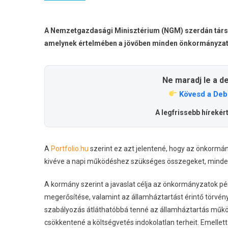
A Nemzetgazdasági Minisztérium (NGM) szerdán társa
amelynek értelmében a jövőben minden önkormányzat 
Ne maradj le a d
Kövesd a Deb
A legfrissebb hírekér
A
Portfolio.hu
szerint ez azt jelentené, hogy az önkorm
kivéve a napi működéshez szükséges összegeket, minden
A kormány szerint a javaslat célja az önkormányzatok p
megerősítése, valamint az államháztartást érintő törvén
szabályozás átláthatóbbá tenné az államháztartás működ
csökkentené a költségvetés indokolatlan terheit. Emellett 