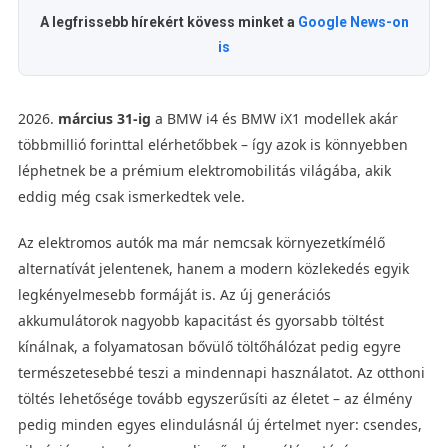
A legfrissebb hírekért kövess minket a
Google News-on
is
2026.
március 31‑ig
a BMW i4 és BMW iX1 modellek akár
többmillió forinttal elérhetőbbek – így azok is könnyebben
léphetnek be a prémium elektromobilitás világába, akik
eddig még csak ismerkedtek vele.
Az elektromos autók ma már nemcsak környezetkímélő
alternatívát jelentenek, hanem a modern közlekedés egyik
legkényelmesebb formáját is. Az új generációs
akkumulátorok nagyobb kapacitást és gyorsabb töltést
kínálnak, a folyamatosan bővülő töltőhálózat pedig egyre
természetesebbé teszi a mindennapi használatot. Az otthoni
töltés lehetősége tovább egyszerűsíti az életet – az élmény
pedig minden egyes elindulásnál új értelmet nyer: csendes,