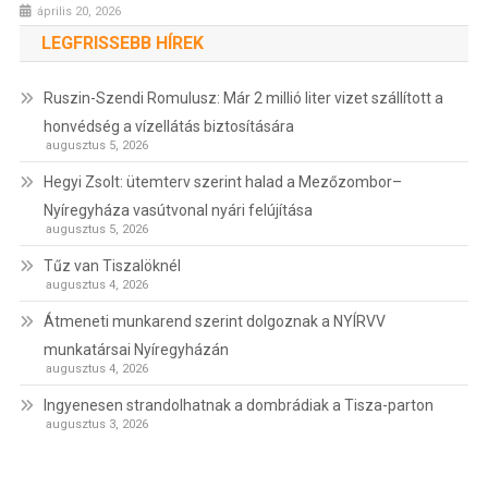
április 20, 2026
LEGFRISSEBB HÍREK
Ruszin-Szendi Romulusz: Már 2 millió liter vizet szállított a
honvédség a vízellátás biztosítására
augusztus 5, 2026
Hegyi Zsolt: ütemterv szerint halad a Mezőzombor–
Nyíregyháza vasútvonal nyári felújítása
augusztus 5, 2026
Tűz van Tiszalöknél
augusztus 4, 2026
Átmeneti munkarend szerint dolgoznak a NYÍRVV
munkatársai Nyíregyházán
augusztus 4, 2026
Ingyenesen strandolhatnak a dombrádiak a Tisza-parton
augusztus 3, 2026