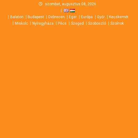
Skip
szombat, augusztus 08, 2026
to
Balaton
Budapest
Debrecen
Eger
Európa
Győr
Kecskemét
content
Miskolc
Nyíregyháza
Pécs
Szeged
Szoboszló
Szolnok