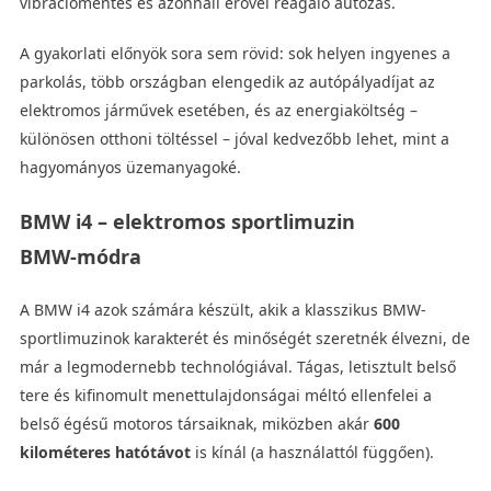
vibrációmentes és azonnali erővel reagáló autózás.
A gyakorlati előnyök sora sem rövid: sok helyen ingyenes a
parkolás, több országban elengedik az autópályadíjat az
elektromos járművek esetében, és az energiaköltség –
különösen otthoni töltéssel – jóval kedvezőbb lehet, mint a
hagyományos üzemanyagoké.
BMW i4 – elektromos sportlimuzin
BMW‑módra
A BMW i4 azok számára készült, akik a klasszikus BMW-
sportlimuzinok karakterét és minőségét szeretnék élvezni, de
már a legmodernebb technológiával. Tágas, letisztult belső
tere és kifinomult menettulajdonságai méltó ellenfelei a
belső égésű motoros társaiknak, miközben akár
600
kilométeres hatótávot
is kínál (a használattól függően).