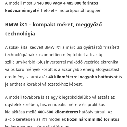
A modell most
3 140 000 vagy 4 485 000 forintos
kedvezménnyel
érhető el – motortípustól függően.
BMW iX1 – kompakt méret, meggyőző
technológia
A sokak által kedvelt BMW iX1 a márciusi gyártástól frissített
technológiának köszönhetően még többet ad: az új
szilícium‑karbid (SiC) inverterrel működő vezérlőelektronika
valós körülmények között is alacsonyabb energiafogyasztást
eredményez, ami akár
40 kilométerrel nagyobb hatótávot
is
jelenthet a korábbi változatokhoz képest.
A modell továbbra is az egyik legsokoldalúbb választás az
ügyfelek körében, hiszen ideális mérete és praktikus
kialakítása mellé
400–500 kilométeres
hatótáv társul. Az
akció keretében az iX1 modellek
közel hárommillió forintos
kedvezménnyel vásárolhatók meg.