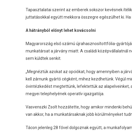
Tapasztalatai szerint az emberek sokszor kevésnek ítéli
juttatásokkal együtt mekkora összegre egészülhet ki. Ha
A hátrányból előnyt lehet kovácsolni
Magyarország első számú újrahasznosítottfólia-
gyártójá
munkatársat a járvány miatt. A családi középvállalatná
sem küldtek senkit.
„Megnéztük azokat az opciókat, hogy amennyiben a járván
kell zárnunk gyártó cégként, mihez kezdhetünk. Végül mi
óvintézkedést megtettünk, lefektettük az alapelveinket,
megyei telephelyének operatív igazgatója.
Vasvenszki Zsolt hozzátette, hogy amikor mindenki behúz
van akkor, ha a munkatársaknak jobb körülményeket tudn
Tácon jelenleg 28 fővel dolgoznak együtt, a munkafolyam