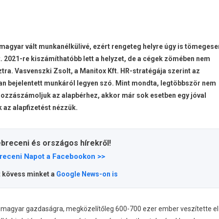
magyar vált munkanélkülivé, ezért rengeteg helyre úgy is tömegese
. 2021-re kiszámíthatóbb lett a helyzet, de a cégek zömében nem
tra. Vasvenszki Zsolt, a Manitox Kft. HR-stratégája szerint az
ban bejelentett munkáról legyen szó. Mint mondta, legtöbbször nem
 is hozzászámoljuk az alapbérhez, akkor már sok esetben egy jóval
 az alapfizetést nézzük.
ebreceni és országos hírekről!
receni Napot a Facebookon >>
t kövess minket a
Google News-on is
 a magyar gazdaságra, megközelítőleg 600-700 ezer ember veszítette el