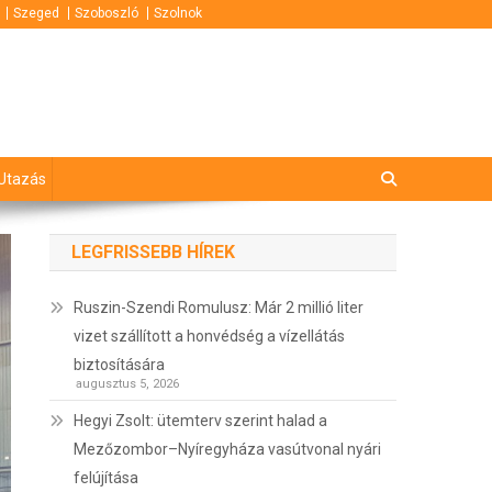
Szeged
Szoboszló
Szolnok
Utazás
LEGFRISSEBB HÍREK
Ruszin-Szendi Romulusz: Már 2 millió liter
vizet szállított a honvédség a vízellátás
biztosítására
augusztus 5, 2026
Hegyi Zsolt: ütemterv szerint halad a
Mezőzombor–Nyíregyháza vasútvonal nyári
felújítása