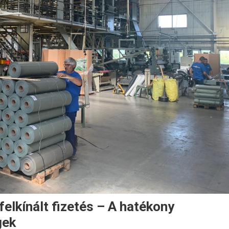
felkínált fizetés – A hatékony
gek