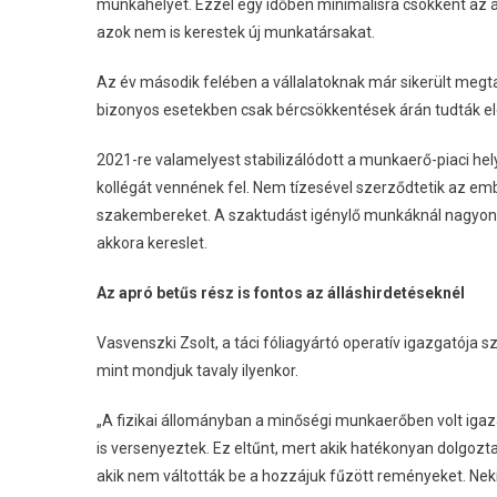
munkahelyét. Ezzel egy időben minimálisra csökkent az 
azok nem is kerestek új munkatársakat.
Az év második felében a vállalatoknak már sikerült megta
bizonyos esetekben csak bércsökkentések árán tudták elé
2021-re valamelyest stabilizálódott a munkaerő-piaci hely
kollégát vennének fel. Nem tízesével szerződtetik az e
szakembereket. A szaktudást igénylő munkáknál nagyon 
akkora kereslet.
Az apró betűs rész is fontos az álláshirdetéseknél
Vasvenszki Zsolt, a táci fóliagyártó operatív igazgatója
mint mondjuk tavaly ilyenkor.
„A fizikai állományban a minőségi munkaerőben volt iga
is versenyeztek. Ez eltűnt, mert akik hatékonyan dolgoz
akik nem váltották be a hozzájuk fűzött reményeket. Nekik