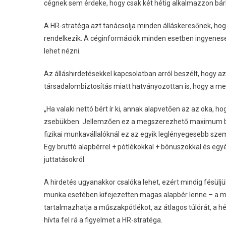
cégnek sem érdeke, hogy csak két hétig alkalmazzon bárk
A HR-stratéga azt tanácsolja minden álláskeresőnek, hogy
rendelkezik. A céginformációk minden esetben ingyenesen
lehet nézni.
Az álláshirdetésekkel kapcsolatban arról beszélt, hogy a
társadalombiztosítás miatt hatványozottan is, hogy a me
„Ha valaki nettó bért ír ki, annak alapvetően az az oka, 
zsebükben. Jellemzően ez a megszerezhető maximum bért
fizikai munkavállalóknál ez az egyik leglényegesebb szemp
Egy bruttó alapbérrel + pótlékokkal + bónuszokkal és egyé
juttatásokról.
A hirdetés ugyanakkor csalóka lehet, ezért mindig fésüljük
munka esetében kifejezetten magas alapbér lenne – a mi
tartalmazhatja a műszakpótlékot, az átlagos túlórát, a hé
hívta fel rá a figyelmet a HR-stratéga.