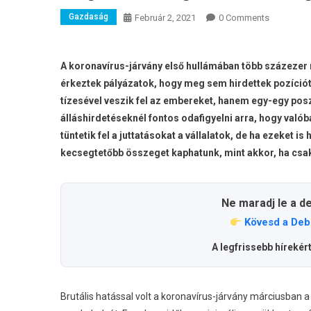
Gazdaság
Február 2, 2021
0 Comments
A koronavírus-járvány első hullámában több százezer 
érkeztek pályázatok, hogy meg sem hirdettek pozíciót
tízesével veszik fel az embereket, hanem egy-egy posz
álláshirdetéseknél
fontos odafigyelni arra, hogy való
tüntetik fel a juttatásokat a vállalatok, de ha ezeket
kecsegtetőbb összeget kaphatunk, mint akkor, ha csak
Ne maradj le a d
Kövesd a Deb
A legfrissebb hírekér
Brutális hatással volt a koronavírus-járvány márciusban