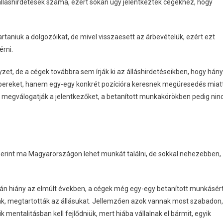
álláshirdetések száma, ezért sokan úgy jelentkeztek cégekhez, hogy
rtaniuk a dolgozóikat, de mivel visszaesett az árbevételük, ezért ezt
rni.
zet, de a cégek továbbra sem írják ki az álláshirdetéseikben, hogy hány
mbereket, hanem egy-egy konkrét pozícióra keresnek megüresedés miat
megválogatják a jelentkezőket, a betanított munkakörökben pedig nin
 szerint ma Magyarországon lehet munkát találni, de sokkal nehezebben,
zán hiány az elmúlt években, a cégek még egy-egy betanított munkásér
tak, megtartották az állásukat. Jellemzően azok vannak most szabadon,
 mentalitásban kell fejlődniük, mert hiába vállalnak el bármit, egyik