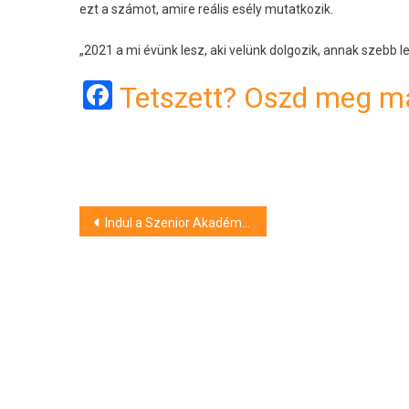
ezt a számot, amire reális esély mutatkozik.
„2021 a mi évünk lesz, aki velünk dolgozik, annak szebb le
Facebook
Tetszett? Oszd meg má
Bejegyzés
Indul a Szenior Akadémia új tavaszi kurzusa
navigáció