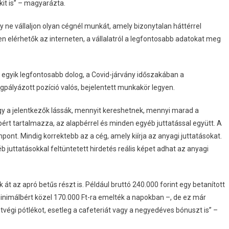
it is” – magyarázta.
 ne vállaljon olyan cégnél munkát, amely bizonytalan háttérrel
 elérhetők az interneten, a vállalatról a legfontosabb adatokat meg
z egyik legfontosabb dolog, a Covid-járvány időszakában a
gpályázott pozíció valós, bejelentett munkakör legyen.
hogy a jelentkezők lássák, mennyit kereshetnek, mennyi marad a
 tartalmazza, az alapbérrel és minden egyéb juttatással együtt. A
ont. Mindig korrektebb az a cég, amely kiírja az anyagi juttatásokat.
b juttatásokkal feltüntetett hirdetés reális képet adhat az anyagi
 át az apró betűs részt is. Például bruttó 240.000 forint egy betanított
nimálbért közel 170.000 Ft-ra emelték a napokban –, de ez már
tvégi pótlékot, esetleg a cafeteriát vagy a negyedéves bónuszt is” –