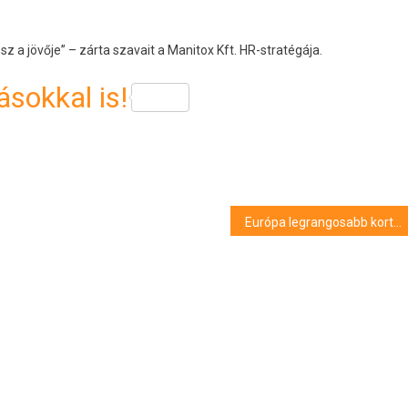
sz a jövője” – zárta szavait a Manitox Kft. HR-stratégája.
sokkal is!
Európa legrangosabb kortárs épületei között a Puskás Aréna