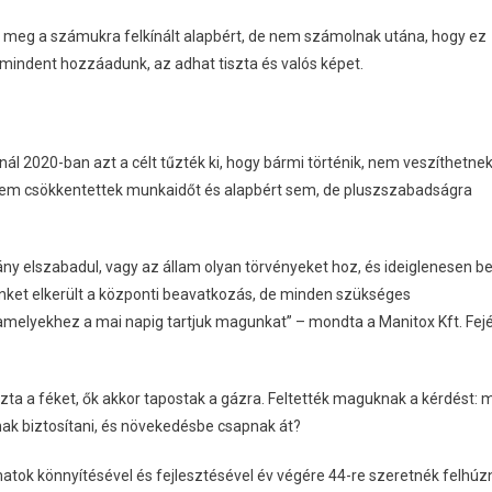
k meg a számukra felkínált alapbért, de nem számolnak utána, hogy ez
 mindent hozzáadunk, az adhat tiszta és valós képet.
nál 2020-ban azt a célt tűzték ki, hogy bármi történik, nem veszíthetne
l nem csökkentettek munkaidőt és alapbért sem, de pluszszabadságra
y elszabadul, vagy az állam olyan törvényeket hoz, és ideiglenesen b
nket elkerült a központi beavatkozás, de minden szükséges
 amelyekhez a mai napig tartjuk magunkat” – mondta a Manitox Kft. Fej
ta a féket, ők akkor tapostak a gázra. Feltették maguknak a kérdést: m
ak biztosítani, és növekedésbe csapnak át?
atok könnyítésével és fejlesztésével év végére 44-re szeretnék felhúz