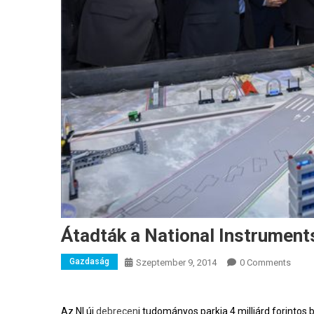
Átadták a National Instrument
Gazdaság
Szeptember 9, 2014
0 Comments
Az NI új
debrecen
i tudományos parkja 4 milliárd forintos