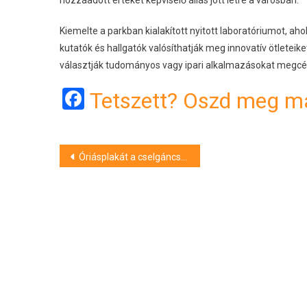
hozzáadott értéket képviselő állás jött létre a városban.
Kiemelte a parkban kialakított nyitott laboratóriumot, aho
kutatók és hallgatók valósíthatják meg innovatív ötleteik
választják tudományos vagy ipari alkalmazásokat megcé
Facebook
Tetszett? Oszd meg má
Bejegyzés
Óriásplakát a cselgáncs népszerűsítéséért – Debrecenben is
navigáció