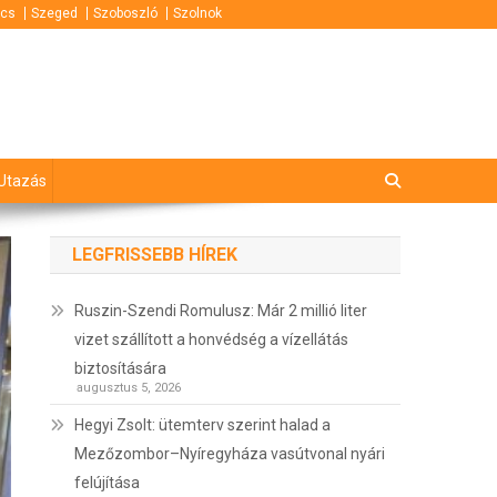
cs
Szeged
Szoboszló
Szolnok
Utazás
LEGFRISSEBB HÍREK
Ruszin-Szendi Romulusz: Már 2 millió liter
vizet szállított a honvédség a vízellátás
biztosítására
augusztus 5, 2026
Hegyi Zsolt: ütemterv szerint halad a
Mezőzombor–Nyíregyháza vasútvonal nyári
felújítása