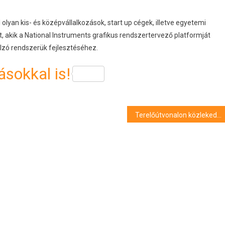
l olyan kis- és középvállalkozások, start up cégek, illetve egyetemi
et, akik a National Instruments grafikus rendszertervező platformját
lzó rendszerük fejlesztéséhez.
sokkal is!
Terelőútvonalon közlekednek a 19-es autóbuszok