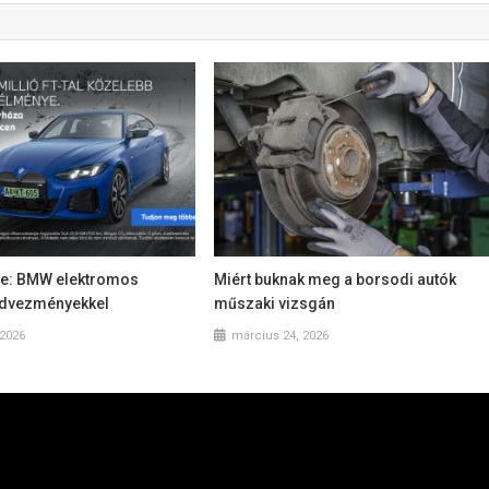
je: BMW elektromos
Miért buknak meg a borsodi autók
edvezményekkel
műszaki vizsgán
 2026
március 24, 2026