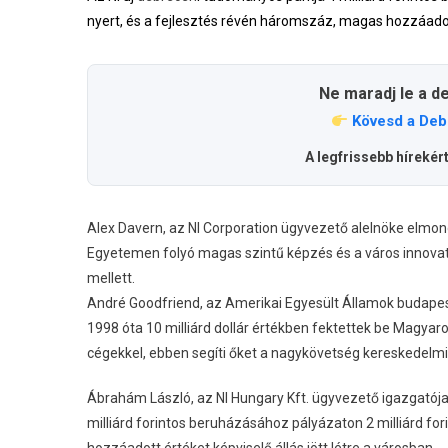
nyert, és a fejlesztés révén háromszáz, magas hozzáadott 
Ne maradj le a d
Kövesd a Deb
A legfrissebb hírekér
Alex Davern, az NI Corporation ügyvezető alelnöke elmon
Egyetemen folyó magas szintű képzés és a város innovatí
mellett.
André Goodfriend, az Amerikai Egyesült Államok budapes
1998 óta 10 milliárd dollár értékben fektettek be Magyar
cégekkel, ebben segíti őket a nagykövetség kereskedelmi
Ábrahám László, az NI Hungary Kft. ügyvezető igazgatója
milliárd forintos beruházásához pályázaton 2 milliárd fo