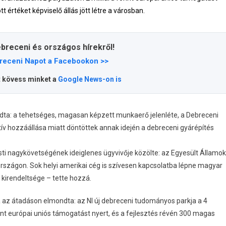
értéket képviselő állás jött létre a városban.
ebreceni és országos hírekről!
receni Napot a Facebookon >>
t kövess minket a
Google News-on is
dta: a tehetséges, magasan képzett munkaerő jelenléte, a Debreceni
v hozzáállása miatt döntöttek annak idején a debreceni gyárépítés
ti nagykövetségének ideiglenes ügyvivője közölte: az Egyesült Államok
országon. Sok helyi amerikai cég is szívesen kapcsolatba lépne magyar
 kirendeltsége – tette hozzá.
 az átadáson elmondta: az NI új debreceni tudományos parkja a 4
rint európai uniós támogatást nyert, és a fejlesztés révén 300 magas