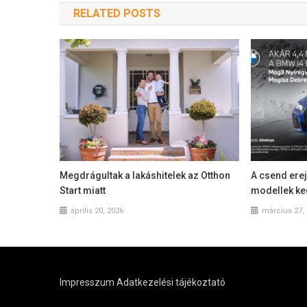
RELATED POSTS
Megdrágultak a lakáshitelek az Otthon
A csend ere
Start miatt
modellek k
április 20, 2026
március 27,
Impresszum
Adatkezelési tájékoztató