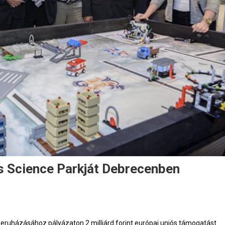
s Science Parkját Debrecenben
 beruházásához pályázaton 2 milliárd forint európai uniós támogatást