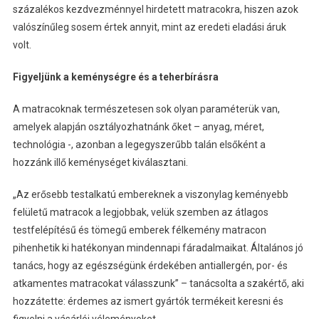
százalékos kezdvezménnyel hirdetett matracokra, hiszen azok
valószínűleg sosem értek annyit, mint az eredeti eladási áruk
volt.
Figyeljünk a keménységre és a teherbírásra
A matracoknak természetesen sok olyan paraméterük van,
amelyek alapján osztályozhatnánk őket – anyag, méret,
technológia -, azonban a legegyszerűbb talán elsőként a
hozzánk illő keménységet kiválasztani.
„Az erősebb testalkatú embereknek a viszonylag keményebb
felületű matracok a legjobbak, velük szemben az átlagos
testfelépítésű és tömegű emberek félkemény matracon
pihenhetik ki hatékonyan mindennapi fáradalmaikat. Általános jó
tanács, hogy az egészségünk érdekében antiallergén, por- és
atkamentes matracokat válasszunk” – tanácsolta a szakértő, aki
hozzátette: érdemes az ismert gyártók termékeit keresni és