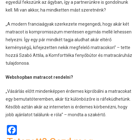
egyedül fekszünk az ágyban, így a partnerünkre is gondolnunk
kell. Mi van akkor, ha mindketten mást szeretnénk?
„A modern franciaágyak szerkezete megengedi, hogy akár két
matracot is kompromisszum mentesen egymás mellé lehessen
helyezni. Így egy pár mindkét tagja aludhat akár eltérő
keménységű, kifejezetten nekik megfelelő matracokon” – tette
hozzá Szabó Attila, a Komforttéka fenyőbútor és matracáruház
tulajdonosa.
Webshopban matracot rendelni?
„Vásárlás előtt mindenképpen érdemes kipróbálni a matracokat
egy bemutatóteremben, akár tíz különbözőre is ráfeküdhetünk.
Később aztán akár az interneten is érdemes körbenézni, hogy
jobb ajánlatot találunk-e róla” – mondta a szakértő.
Facebook