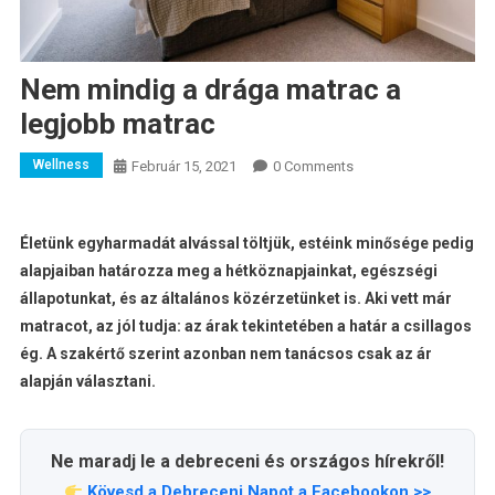
Nem mindig a drága matrac a
legjobb matrac
Wellness
Február 15, 2021
0 Comments
Életünk egyharmadát alvással töltjük, estéink minősége pedig
alapjaiban határozza meg a hétköznapjainkat, egészségi
állapotunkat, és az általános közérzetünket is. Aki vett már
matracot, az jól tudja: az árak tekintetében a határ a csillagos
ég. A szakértő szerint azonban nem tanácsos csak az ár
alapján választani.
Ne maradj le a debreceni és országos hírekről!
Kövesd a Debreceni Napot a Facebookon >>