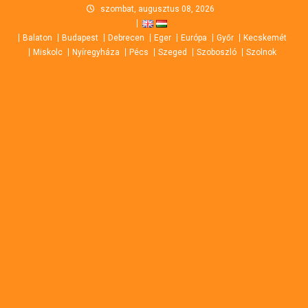
Skip
szombat, augusztus 08, 2026
to
Balaton
Budapest
Debrecen
Eger
Európa
Győr
Kecskemét
content
Miskolc
Nyíregyháza
Pécs
Szeged
Szoboszló
Szolnok