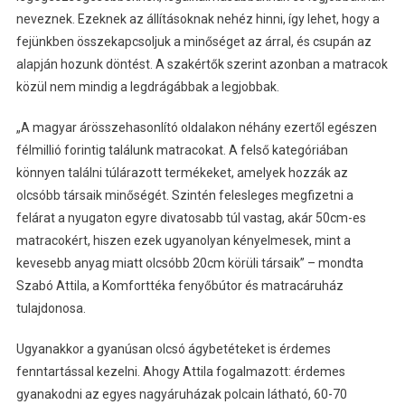
neveznek. Ezeknek az állításoknak nehéz hinni, így lehet, hogy a
fejünkben összekapcsoljuk a minőséget az árral, és csupán az
alapján hozunk döntést. A szakértők szerint azonban a matracok
közül nem mindig a legdrágábbak a legjobbak.
„A magyar árösszehasonlító oldalakon néhány ezertől egészen
félmillió forintig találunk matracokat. A felső kategóriában
könnyen találni túlárazott termékeket, amelyek hozzák az
olcsóbb társaik minőségét. Szintén felesleges megfizetni a
felárat a nyugaton egyre divatosabb túl vastag, akár 50cm-es
matracokért, hiszen ezek ugyanolyan kényelmesek, mint a
kevesebb anyag miatt olcsóbb 20cm körüli társaik” – mondta
Szabó Attila, a Komforttéka fenyőbútor és matracáruház
tulajdonosa.
Ugyanakkor a gyanúsan olcsó ágybetéteket is érdemes
fenntartással kezelni. Ahogy Attila fogalmazott: érdemes
gyanakodni az egyes nagyáruházak polcain látható, 60-70