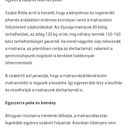
figyelni a vásárlói véleményeket.
Szabó Attila arról is beszélt, hogy a kényelmes és regeneráló
pihenés érdekében érdemes komolyan venni a matracokon
feltüntetett súlykorlátokat. Az ifjúsági matracok 80 kilóig
terhelhetőek, az átlag 120 kg-ot bír, míg néhány termék 150-160
kilós terhelhetőséget garantál. Ha ennél nagyobb súly nehezedik
a matracra, az jelentősen rontja az élettartamát, valamint a
gerincoszlopunk csigolyáit is kevésbé hatékonyan
tehermentesíti.
A szakértő azt javasolja, hogy a matracvásárlásnál külön
matracvédőt is tegyünk a kosárba. Így egyszerűbb lesz a tisztítás
és növelhetjük a matracunk élettartamát is.
Egyszerre puha és kemény
Ahogyan mostanra mindenki láthatja, a matracválasztás
leginkább egyénre szabott folyamat. Azonban többnyire nem