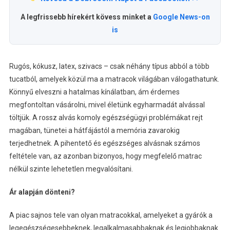
A legfrissebb hírekért kövess minket a
Google News-on
is
Rugós, kókusz, latex, szivacs – csak néhány típus abból a több
tucatból, amelyek közül ma a matracok világában válogathatunk.
Könnyű elveszni a hatalmas kínálatban, ám érdemes
megfontoltan vásárolni, mivel életünk egyharmadát alvással
töltjük. A rossz alvás komoly egészségügyi problémákat rejt
magában, tünetei a hátfájástól a memória zavarokig
terjedhetnek. A pihentető és egészséges alvásnak számos
feltétele van, az azonban bizonyos, hogy megfelelő matrac
nélkül szinte lehetetlen megvalósítani.
Ár alapján dönteni?
A piac sajnos tele van olyan matracokkal, amelyeket a gyárók a
legegészségesebbeknek, legalkalmasabbaknak és legjobbaknak