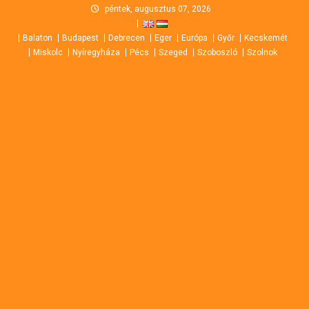
Skip
péntek, augusztus 07, 2026
to
Balaton
Budapest
Debrecen
Eger
Európa
Győr
Kecskemét
content
Miskolc
Nyíregyháza
Pécs
Szeged
Szoboszló
Szolnok