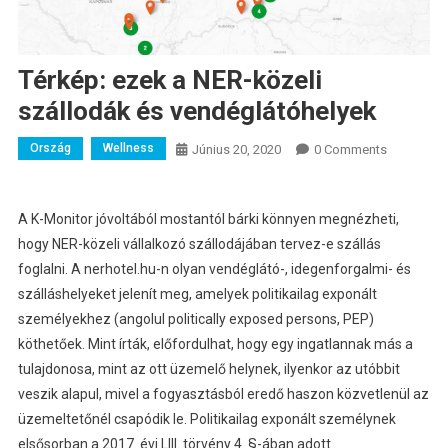
Térkép: ezek a NER-közeli
szállodák és vendéglátóhelyek
Ország
Wellness
Június 20, 2020
0 Comments
A K-Monitor jóvoltából mostantól bárki könnyen megnézheti,
hogy NER-közeli vállalkozó szállodájában tervez-e szállás
foglalni.
A nerhotel.hu-n olyan vendéglátó-, idegenforgalmi- és
szálláshelyeket jelenít meg, amelyek politikailag exponált
személyekhez (angolul politically exposed persons, PEP)
köthetőek. Mint írták, előfordulhat, hogy egy ingatlannak más a
tulajdonosa, mint az ott üzemelő helynek, ilyenkor az utóbbit
veszik alapul, mivel a fogyasztásból eredő haszon közvetlenül az
üzemeltetőnél csapódik le. Politikailag exponált személynek
elsősorban a 2017. évi LIII. törvény 4. §-ában adott