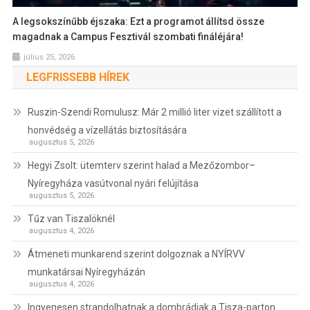
A legsokszínűbb éjszaka: Ezt a programot állítsd össze
magadnak a Campus Fesztivál szombati fináléjára!
július 25, 2026
LEGFRISSEBB HÍREK
Ruszin-Szendi Romulusz: Már 2 millió liter vizet szállított a
honvédség a vízellátás biztosítására
augusztus 5, 2026
Hegyi Zsolt: ütemterv szerint halad a Mezőzombor–
Nyíregyháza vasútvonal nyári felújítása
augusztus 5, 2026
Tűz van Tiszalöknél
augusztus 4, 2026
Átmeneti munkarend szerint dolgoznak a NYÍRVV
munkatársai Nyíregyházán
augusztus 4, 2026
Ingyenesen strandolhatnak a dombrádiak a Tisza-parton