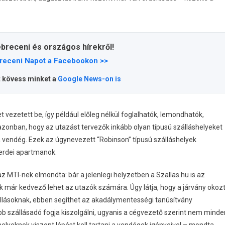
ebreceni és országos hírekről!
receni Napot a Facebookon >>
t kövess minket a
Google News-on is
 vezetett be, így például előleg nélkül foglalhatók, lemondhatók,
azonban, hogy az utazást tervezők inkább olyan típusú szálláshelyeket
a vendég. Ezek az úgynevezett “Robinson” típusú szálláshelyek
 erdei apartmanok.
z MTI-nek elmondta: bár a jelenlegi helyzetben a Szallas.hu is az
 már kedvező lehet az utazók számára. Úgy látja, hogy a járvány okoz
zállásoknak, ebben segíthet az akadálymentességi tanúsítvány
b szállásadó fogja kiszolgálni, ugyanis a cégvezető szerint nem minde