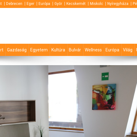
t
Debrecen
Eger
Európa
Győr
Kecskemét
Miskolc
Nyíregyháza
Pé
rt
Gazdaság
Egyetem
Kultúra
Bulvár
Wellness
Európa
Világ