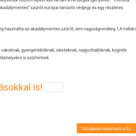
helyeknek viszont lépést kell tartani a vendégek igényeivel – mondta.
kadálymentes” szűrőt európai tanúsító védjegy és egy részletes
ég használta az akadálymentes szűrőt, ami nagyságrendileg 1,4 milliár
 vakoknak, gyengénlátóknak, siketeknek, nagyothallóknak, kognitív
lláshelyekre is szűrhetnek.
sokkal is!
Virtuálisan bejárható a Szépművészeti Múzeum magyar barokk tárlata