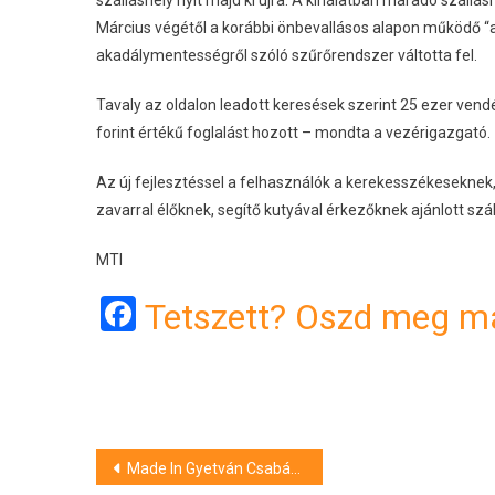
szálláshely nyit majd ki újra. A kínálatban maradó szállás
Március végétől a korábbi önbevallásos alapon működő “a
akadálymentességről szóló szűrőrendszer váltotta fel.
Tavaly az oldalon leadott keresések szerint 25 ezer vend
forint értékű foglalást hozott – mondta a vezérigazgató.
Az új fejlesztéssel a felhasználók a kerekesszékeseknek,
zavarral élőknek, segítő kutyával érkezőknek ajánlott szá
MTI
Facebook
Tetszett? Oszd meg má
Bejegyzés
Made In Gyetván Csabával – friss epizódok a Discovery Channel műsorán