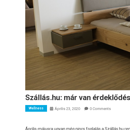
Szállás.hu: már van érdeklődés
Wellness
Április 23, 2020
0 Comments
Április-májusra ugyan még nincs foglalás a Szállás.hu re