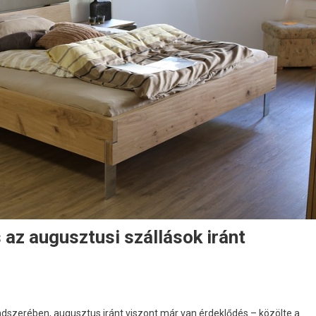
 az augusztusi szállások iránt
ndszerében, augusztus iránt viszont már van érdeklődés – közölte a