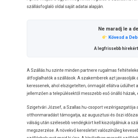
szállásfoglaló oldal saját adatai alapján
.
Ne maradj le a d
Kövesd a Deb
A legfrissebb hírekér
A Szállás.hu szinte minden partnere rugalmas feltételeket
átfoglalhatók a szállások. A szakemberek azt javasolják 
keressenek, ahol elszigetelten, önmagát ellátva üdülhet 
jellemzően a településektől messzebb eső önálló házak,
Szigetvári József, a Szallas.hu-csoport vezérigazgatója a
otthonmaradást támogatja, az augusztusi és őszi időszak
válság után szélesebb vendégkört kell kiszolgálniuk a s
megszerzése. A növekvő keresletet valószínűleg keveseb