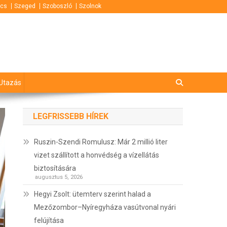
cs
Szeged
Szoboszló
Szolnok
Utazás
LEGFRISSEBB HÍREK
Ruszin-Szendi Romulusz: Már 2 millió liter
vizet szállított a honvédség a vízellátás
biztosítására
augusztus 5, 2026
Hegyi Zsolt: ütemterv szerint halad a
Mezőzombor–Nyíregyháza vasútvonal nyári
felújítása