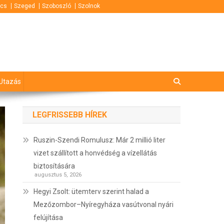
cs
Szeged
Szoboszló
Szolnok
Utazás
LEGFRISSEBB HÍREK
Ruszin-Szendi Romulusz: Már 2 millió liter
vizet szállított a honvédség a vízellátás
biztosítására
augusztus 5, 2026
Hegyi Zsolt: ütemterv szerint halad a
Mezőzombor–Nyíregyháza vasútvonal nyári
felújítása