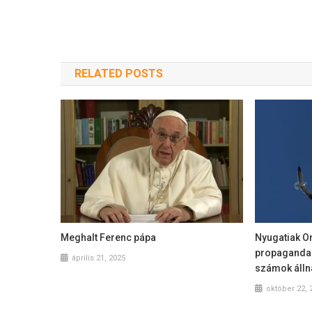
RELATED POSTS
Meghalt Ferenc pápa
Nyugatiak O
propagandah
április 21, 2025
számok álln
október 22, 