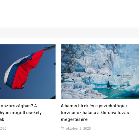
roszországban? A
A hamis hírek és a pszichológiai
ype mögött csekély
torzítások hatása a klímaváltozás
ak
megértésére
2025
október 8, 2025