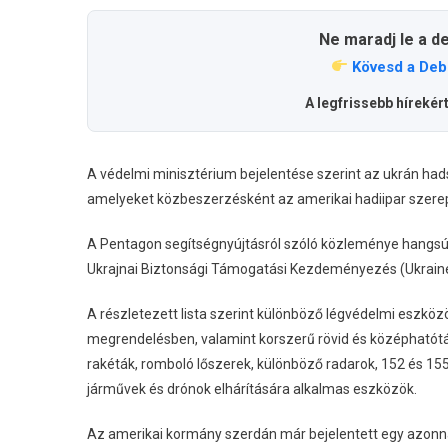
Ne maradj le a d
Kövesd a Deb
A legfrissebb hírekér
A védelmi minisztérium bejelentése szerint az ukrán ha
amelyeket közbeszerzésként az amerikai hadiipar szerepl
A Pentagon segítségnyújtásról szóló közleménye hangsú
Ukrajnai Biztonsági Támogatási Kezdeményezés (Ukraine Se
A részletezett lista szerint különböző légvédelmi eszköz
megrendelésben, valamint korszerű rövid és középható
rakéták, romboló lőszerek, különböző radarok, 152 és 155
járművek és drónok elhárítására alkalmas eszközök.
Az amerikai kormány szerdán már bejelentett egy azonnali