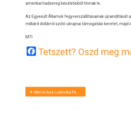
amerikai hadsereg készleteiből hívnak le.
Az Egyesült Államok fegyverszállításainak újraindítását a
milliárd dollárról szóló ukrajnai támogatási keretet, majd
MTI
Facebook
Tetszett? Oszd meg má
Bejegyzés
Idén is lesz Ludovika Fesztivál a Nemzeti Közszolgálati Egyetemen
navigáció