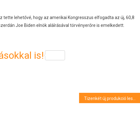
z tette lehetővé, hogy az amerikai Kongresszus elfogadta az új, 60,8
 szerdán Joe Biden elnök aláírásával törvényerőre is emelkedett.
sokkal is!
Tizenkét új produkció lesz a Pécsi Nemzeti Színház ősszel induló évadában