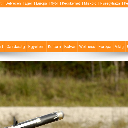
t
Debrecen
Eger
Európa
Győr
Kecskemét
Miskolc
Nyíregyháza
Pé
rt
Gazdaság
Egyetem
Kultúra
Bulvár
Wellness
Európa
Világ