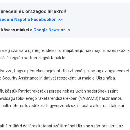
ebreceni és országos hírekről!
receni Napot a Facebookon >>
t kövess minket a
Google News-on is
dsereg számára új megrendelés formájában jutnak majd el az eszközök
ői és egyéb partnerek gyártanak le.
lyozza, hogy a pénteken bejelentett biztonsági csomag az úgynevezet
curity Assistance Initiative) részeként jut majd el Ukrajnába.
ök, köztük Patriot rakéták szerepelnek az ukrán haderőnek szánt
távolságú föld-levegő rakétarendszerekben (NASAMS) használatos
 milliméteres lövedékek, fegyverzetek szállítására alkalmas taktikai
, 1 milliárd dolláros katonai szállítmányt Ukrajna számára, amit az