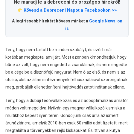
Ne maradj le a debreceni és országos hírekről!
Kövesd a Debreceni Napot a Facebookon >>
A legfrissebb hírekért kövess minket a
Google News-on
is
Tény, hogy nem tartott be minden szabályt, és ezért már
korábban megkapta, ami járt. Most azonban kimondhatjuk, hogy
bűne az volt, hogy nem engedett a zsarolásnak, és nem engedte
be a cégeibe a disznófejű nagyurat. Nem ő az első, és nem is az
utolsó, akit az állami intézmények felhasználásval szorongatnak
meg, próbálják ellehetleníteni, hajtóvadászatot indítanak ellene.
Tény, hogy a dubaji fedővállalkozás és az adóoptimalizás amatőr
módon volt megoldva. Nyilván egy magyar vállalkozó kismiska a
multikhoz képest ilyen téren. Gondoljunk csak arra az ismert
áruházláncra, amelyik 2010-ben csak 50 millió adót fizetett, mert
megtalálta a törvényekben rejlő kiskapukat. És itt van a kutya