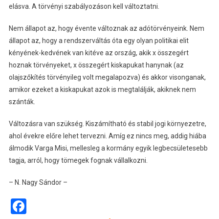
elásva. A törvényi szabályozáson kell változtatni.
Nem állapot az, hogy évente változnak az adótörvényeink. Nem
állapot az, hogy a rendszerváltás óta egy olyan politikai elit
kényének-kedvének van kitéve az ország, akik x összegért
hoznak törvényeket, x összegért kiskapukat hanynak (az
olajszőkítés törvényileg volt megalapozva) és akkor visonganak,
amikor ezeket a kiskapukat azok is megtalálják, akiknek nem
szánták.
Változásra van szükség. Kiszámítható és stabil jogi környezetre,
ahol évekre előre lehet tervezni. Amíg ez nincs meg, addig hiába
álmodik Varga Misi, mellesleg a kormány egyik legbecsületesebb
tagja, arról, hogy tömegek fognak vállalkozni.
– N. Nagy Sándor –
Facebook