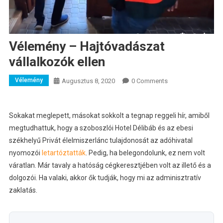
Vélemény – Hajtóvadászat
vállalkozók ellen
Vélemény
Augusztus 8, 2020
0 Comments
Sokakat meglepett, másokat sokkolt a tegnap reggeli hír, amiből
megtudhattuk, hogy a szoboszlói Hotel Délibáb és az ebesi
székhelyű Privát élelmiszerlánc tulajdonosát az adóhivatal
nyomozói
letartóztatták
.
Pedig, ha belegondolunk, ez nem volt
váratlan. Már tavaly a hatóság cégkeresztjében volt az illető és a
dolgozói. Ha valaki, akkor ők tudják, hogy mi az adminisztratív
zaklatás.