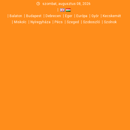
Skip
szombat, augusztus 08, 2026
to
Balaton
Budapest
Debrecen
Eger
Európa
Győr
Kecskemét
content
Miskolc
Nyíregyháza
Pécs
Szeged
Szoboszló
Szolnok