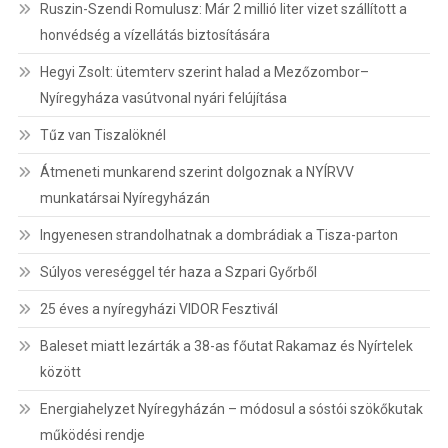
Ruszin-Szendi Romulusz: Már 2 millió liter vizet szállított a
honvédség a vízellátás biztosítására
Hegyi Zsolt: ütemterv szerint halad a Mezőzombor–
Nyíregyháza vasútvonal nyári felújítása
Tűz van Tiszalöknél
Átmeneti munkarend szerint dolgoznak a NYÍRVV
munkatársai Nyíregyházán
Ingyenesen strandolhatnak a dombrádiak a Tisza-parton
Súlyos vereséggel tér haza a Szpari Győrből
25 éves a nyíregyházi VIDOR Fesztivál
Baleset miatt lezárták a 38-as főutat Rakamaz és Nyírtelek
között
Energiahelyzet Nyíregyházán – módosul a sóstói szökőkutak
működési rendje