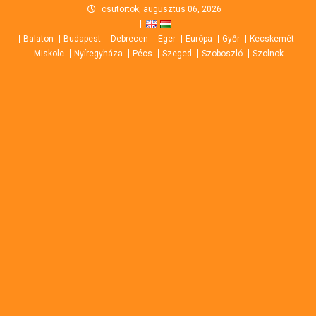
Skip
csütörtök, augusztus 06, 2026
to
Balaton
Budapest
Debrecen
Eger
Európa
Győr
Kecskemét
content
Miskolc
Nyíregyháza
Pécs
Szeged
Szoboszló
Szolnok