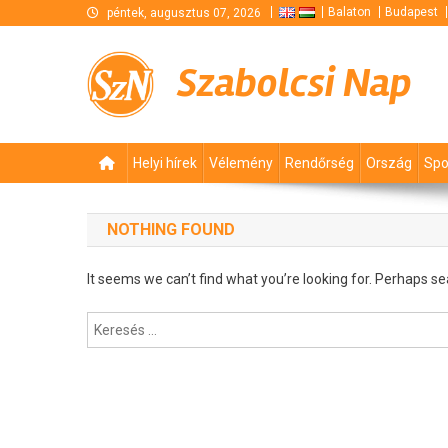
Skip
Balaton
Budapest
péntek, augusztus 07, 2026
to
content
Szabolcsi Nap
Helyi hírek
Vélemény
Rendőrség
Ország
Spo
NOTHING FOUND
It seems we can’t find what you’re looking for. Perhaps se
Keresés: