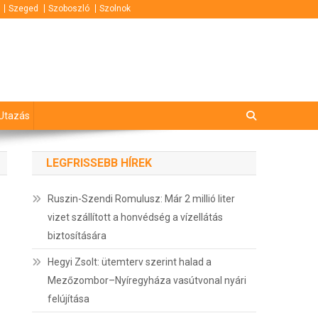
Szeged
Szoboszló
Szolnok
Utazás
LEGFRISSEBB HÍREK
Ruszin-Szendi Romulusz: Már 2 millió liter
vizet szállított a honvédség a vízellátás
biztosítására
Hegyi Zsolt: ütemterv szerint halad a
Mezőzombor–Nyíregyháza vasútvonal nyári
felújítása