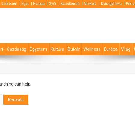
Debrecen
Eger
Európa
Győr
Kecskemét
Miskolc
Nyíregyháza
Pécs
rt
Gazdaság
Egyetem
Kultúra
Bulvár
Wellness
Európa
Világ
arching can help.