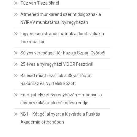
Tűz van Tiszalöknél
Átmeneti munkarend szerint dolgoznak a
NYÍRVV munkatársai Nyíregyházán
Ingyenesen strandolhatnak a dombrádiak a
Tisza-parton
Súlyos vereséggel tér haza a Szpari Győrből
25 éves a nyíregyházi VIDOR Fesztivál
Baleset miatt lezárták a 38-as főutat
Rakamaz és Nyírtelek között
Energiahelyzet Nyíregyházán – módosul a
sóstói szökőkutak működési rendje
NB I – Két góllal nyert a Kisvárda a Puskás
Akadémia otthonában