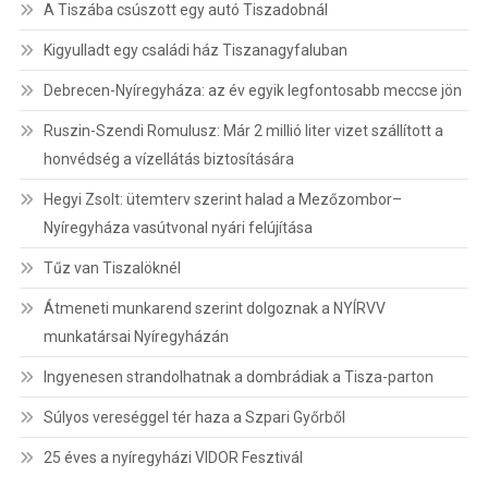
A Tiszába csúszott egy autó Tiszadobnál
Kigyulladt egy családi ház Tiszanagyfaluban
Debrecen-Nyíregyháza: az év egyik legfontosabb meccse jön
Ruszin-Szendi Romulusz: Már 2 millió liter vizet szállított a
honvédség a vízellátás biztosítására
Hegyi Zsolt: ütemterv szerint halad a Mezőzombor–
Nyíregyháza vasútvonal nyári felújítása
Tűz van Tiszalöknél
Átmeneti munkarend szerint dolgoznak a NYÍRVV
munkatársai Nyíregyházán
Ingyenesen strandolhatnak a dombrádiak a Tisza-parton
Súlyos vereséggel tér haza a Szpari Győrből
25 éves a nyíregyházi VIDOR Fesztivál