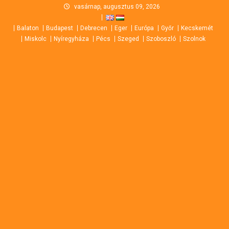
Skip
vasárnap, augusztus 09, 2026
to
Balaton
Budapest
Debrecen
Eger
Európa
Győr
Kecskemét
content
Miskolc
Nyíregyháza
Pécs
Szeged
Szoboszló
Szolnok