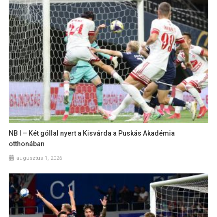
NB I – Két góllal nyert a Kisvárda a Puskás Akadémia
otthonában
augusztus 1, 2026