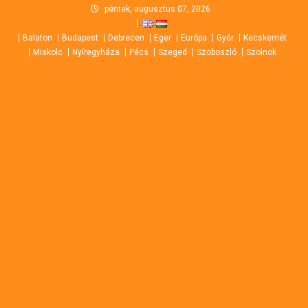
Skip
péntek, augusztus 07, 2026
to
Balaton
Budapest
Debrecen
Eger
Európa
Győr
Kecskemét
content
Miskolc
Nyíregyháza
Pécs
Szeged
Szoboszló
Szolnok