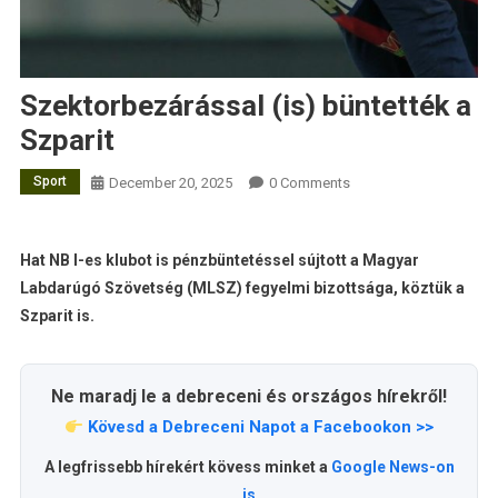
Szektorbezárással (is) büntették a
Szparit
Sport
December 20, 2025
0 Comments
Hat NB I-es klubot is pénzbüntetéssel sújtott a Magyar
Labdarúgó Szövetség (MLSZ) fegyelmi bizottsága, köztük a
Szparit is.
Ne maradj le a debreceni és országos hírekről!
Kövesd a Debreceni Napot a Facebookon >>
A legfrissebb hírekért kövess minket a
Google News-on
is