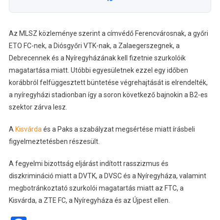
Az MLSZ közleménye szerint a címvédő Ferencvárosnak, a győri
ETO FC-nek, a Diósgyőri VTK-nak, a Zalaegerszegnek, a
Debrecennek és a Nyíregyházának kell fizetnie szurkolóik
magatartása miatt. Utóbbi egyesületnek ezzel egy időben
korábbról felfüggesztett büntetése végrehajtását is elrendelték,
a nyíregyházi stadionban így a soron következő bajnokin a B2-es
szektor zárva lesz.
A
Kisvárda
és a Paks a szabályzat megsértése miatt írásbeli
figyelmeztetésben részesült.
A fegyelmi bizottság eljárást indított rasszizmus és
diszkrimináció miatt a DVTK, a DVSC és a Nyíregyháza, valamint
megbotránkoztató szurkolói magatartás miatt az FTC, a
Kisvárda, a ZTE FC, a Nyíregyháza és az Újpest ellen.