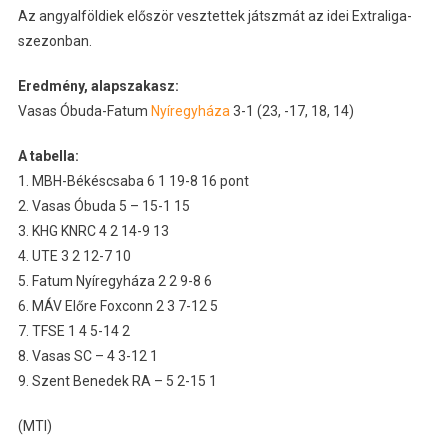
Az angyalföldiek először vesztettek játszmát az idei Extraliga-
szezonban.
Eredmény, alapszakasz:
Vasas Óbuda-Fatum
Nyíregyháza
3-1 (23, -17, 18, 14)
A tabella:
1. MBH-Békéscsaba 6 1 19-8 16 pont
2. Vasas Óbuda 5 – 15-1 15
3. KHG KNRC 4 2 14-9 13
4. UTE 3 2 12-7 10
5. Fatum Nyíregyháza 2 2 9-8 6
6. MÁV Előre Foxconn 2 3 7-12 5
7. TFSE 1 4 5-14 2
8. Vasas SC – 4 3-12 1
9. Szent Benedek RA – 5 2-15 1
(MTI)