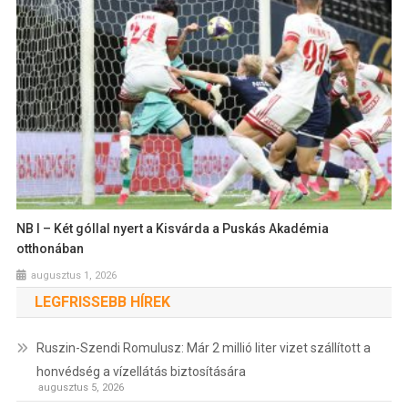
NB I – Két góllal nyert a Kisvárda a Puskás Akadémia
otthonában
augusztus 1, 2026
LEGFRISSEBB HÍREK
Ruszin-Szendi Romulusz: Már 2 millió liter vizet szállított a
honvédség a vízellátás biztosítására
augusztus 5, 2026