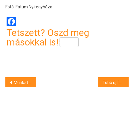
Fotó: Fatum Nyíregyháza
Facebook
Tetszett? Oszd meg
másokkal is!
Bejegyzés
Munkát ajánlottak a debreceni férfinek, majd megfenyegették
Több új focipálya is épülhet Hajdú-Biharban
navigáció