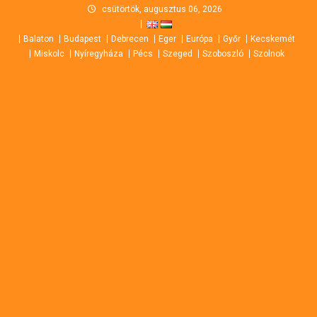
Skip
csütörtök, augusztus 06, 2026
to
Balaton
Budapest
Debrecen
Eger
Európa
Győr
Kecskemét
content
Miskolc
Nyíregyháza
Pécs
Szeged
Szoboszló
Szolnok