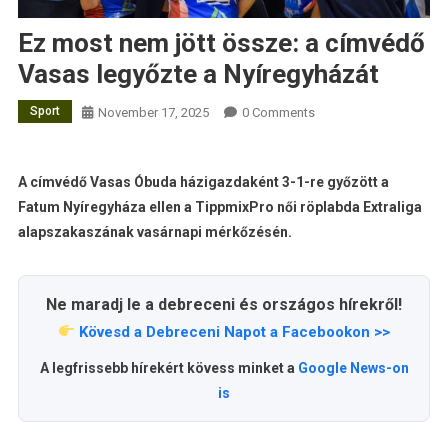
Ez most nem jött össze: a címvédő
Vasas legyőzte a Nyíregyházát
Sport
November 17, 2025
0 Comments
A címvédő Vasas Óbuda házigazdaként 3-1-re győzött a
Fatum Nyíregyháza ellen a TippmixPro női röplabda Extraliga
alapszakaszának vasárnapi mérkőzésén.
Ne maradj le a debreceni és országos hírekről!
Kövesd a Debreceni Napot a Facebookon >>
A legfrissebb hírekért kövess minket a
Google News-on
is