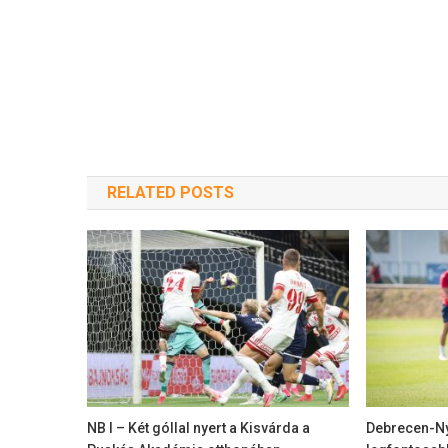
RELATED POSTS
NB I – Két góllal nyert a Kisvárda a
Debrecen-Ny