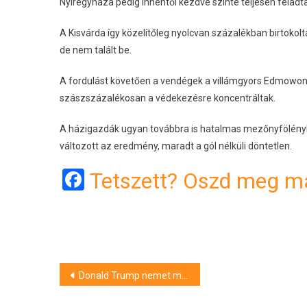
Nyíregyháza pedig innentől kezdve szinte teljesen felad
A Kisvárda így közelítőleg nyolcvan százalékban birtokolt
de nem talált be.
A fordulást követően a vendégek a villámgyors Edmowonyi
szászszázalékosan a védekezésre koncentráltak.
A házigazdák ugyan továbbra is hatalmas mezőnyfölényben
változott az eredmény, maradt a gól nélküli döntetlen.
Facebook
Tetszett? Oszd meg má
Bejegyzés
Donald Trump nemet mondott Orbán Viktornak
navigáció