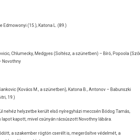
etve Edmowonyi (15.), Katona L. (89.)
ovicic, Chlumecky, Medgyes (Soltész, a szünetben) – Bíró, Popoola (Szőr
 – Novothny
, Sankovic (Kovács M., a szünetben), Katona B., Antonov – Babunszki
ri, 19.)
ül nehéz helyzetbe került első nyíregyházi meccsén Bódog Tamás,
 lapot kapott, mivel csúnyán rácsúszott Novothny lábára.
ődött, a szakember rögtön cserélt is, megerősítve védelmét, a