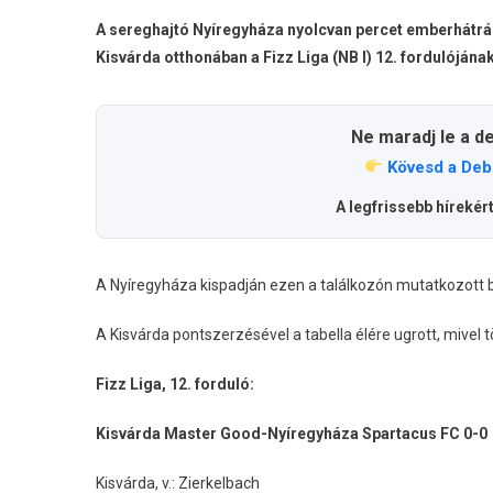
A sereghajtó Nyíregyháza nyolcvan percet emberhátrány
Kisvárda otthonában a Fizz Liga (NB I) 12. fordulóján
Ne maradj le a d
Kövesd a Deb
A legfrissebb hírekér
A Nyíregyháza kispadján ezen a találkozón mutatkozott 
A Kisvárda pontszerzésével a tabella élére ugrott, mive
Fizz Liga, 12. forduló:
Kisvárda Master Good-Nyíregyháza Spartacus FC 0-0
Kisvárda, v.: Zierkelbach