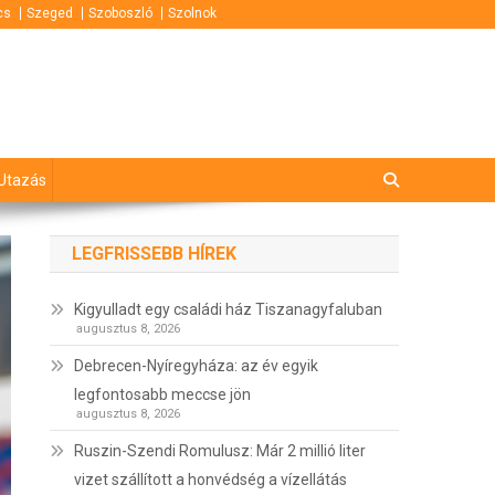
cs
Szeged
Szoboszló
Szolnok
Utazás
LEGFRISSEBB HÍREK
Kigyulladt egy családi ház Tiszanagyfaluban
augusztus 8, 2026
Debrecen-Nyíregyháza: az év egyik
legfontosabb meccse jön
augusztus 8, 2026
Ruszin-Szendi Romulusz: Már 2 millió liter
vizet szállított a honvédség a vízellátás