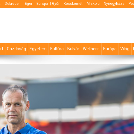
t
Debrecen
Eger
Európa
Győr
Kecskemét
Miskolc
Nyíregyháza
Pé
rt
Gazdaság
Egyetem
Kultúra
Bulvár
Wellness
Európa
Világ