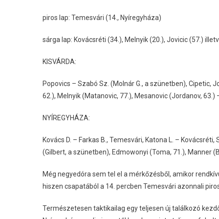
piros lap: Temesvári (14., Nyíregyháza)
sárga lap: Kovácsréti (34.), Melnyik (20.), Jovicic (57.) ill
KISVÁRDA:
Popovics – Szabó Sz. (Molnár G., a szünetben), Cipetic, J
62.), Melnyik (Matanovic, 77.), Mesanovic (Jordanov, 63.)
NYÍREGYHÁZA:
Kovács D. – Farkas B., Temesvári, Katona L. – Kovácsréti
(Gilbert, a szünetben), Edmowonyi (Toma, 71.), Manner (Bit
Még negyedóra sem tel el a mérkőzésből, amikor rendkív
hiszen csapatából a 14. percben Temesvári azonnali piros
Természetesen taktikailag egy teljesen új találkozó kezd