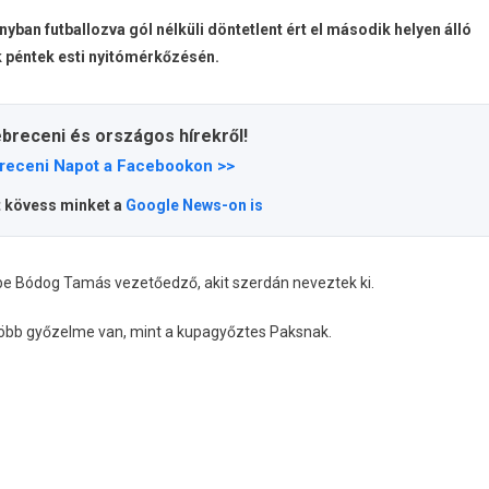
ban futballozva gól nélküli döntetlent ért el második helyen álló
ak péntek esti nyitómérkőzésén.
ebreceni és országos hírekről!
receni Napot a Facebookon >>
t kövess minket a
Google News-on is
be Bódog Tamás vezetőedző, akit szerdán neveztek ki.
l több győzelme van, mint a kupagyőztes Paksnak.