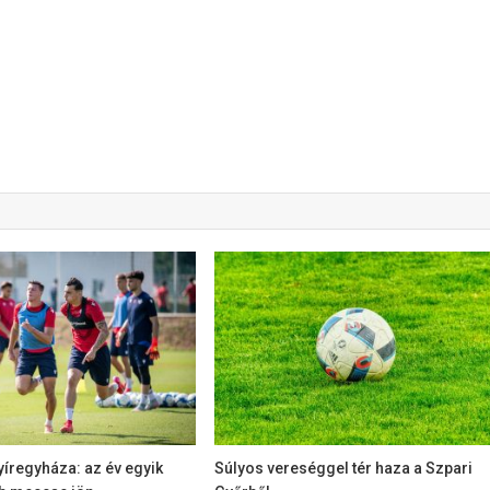
íregyháza: az év egyik
Súlyos vereséggel tér haza a Szpari