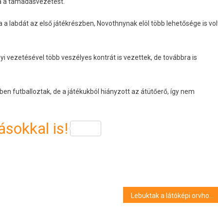
ta a támadásvezetést.
a a labdát az első játékrészben, Novothnynak elöl több lehetősége is vol
 vezetésével több veszélyes kontrát is vezettek, de továbbra is
 futballoztak, de a játékukból hiányzott az átütőerő, így nem
sokkal is!
Lebuktak a látóképi orvhorgászok