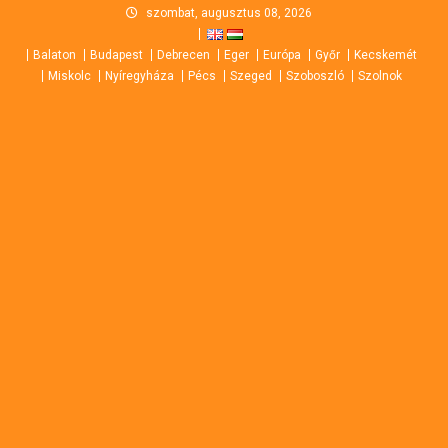
Skip
szombat, augusztus 08, 2026
to
Balaton
Budapest
Debrecen
Eger
Európa
Győr
Kecskemét
content
Miskolc
Nyíregyháza
Pécs
Szeged
Szoboszló
Szolnok