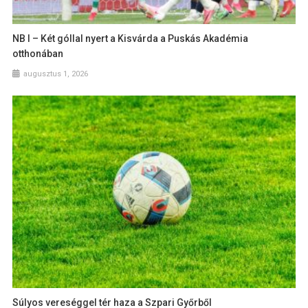
NB I – Két góllal nyert a Kisvárda a Puskás Akadémia
otthonában
augusztus 1, 2026
Súlyos vereséggel tér haza a Szpari Győrből