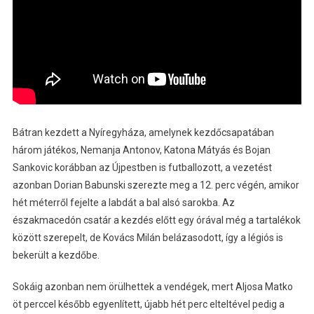
Bátran kezdett a Nyíregyháza, amelynek kezdőcsapatában
három játékos, Nemanja Antonov, Katona Mátyás és Bojan
Sankovic korábban az Újpestben is futballozott, a vezetést
azonban Dorian Babunski szerezte meg a 12. perc végén, amikor
hét méterről fejelte a labdát a bal alsó sarokba. Az
északmacedón csatár a kezdés előtt egy órával még a tartalékok
között szerepelt, de Kovács Milán belázasodott, így a légiós is
bekerült a kezdőbe.
Sokáig azonban nem örülhettek a vendégek, mert Aljosa Matko
öt perccel később egyenlített, újabb hét perc elteltével pedig a