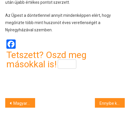
után újabb értékes pontot szerzett.
Az Újpest a döntetlennel annyit mindenképpen elért, hogy
megőrizte több mint huszonöt éves veretlenségét a
Nyíregyházával szemben.
Facebook
Tetszett? Oszd meg
másokkal is!
Bejegyzés
Magyar Péter Hajdúnánásnak is gratulált a “felszabadulásához”
Ennyibe kerül egy menü a debreceni BMW-gyár menzáján
navigáció