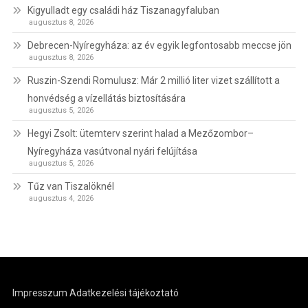
Kigyulladt egy családi ház Tiszanagyfaluban
augusztus 8, 2026
Debrecen-Nyíregyháza: az év egyik legfontosabb meccse jön
augusztus 8, 2026
Ruszin-Szendi Romulusz: Már 2 millió liter vizet szállított a
honvédség a vízellátás biztosítására
augusztus 5, 2026
Hegyi Zsolt: ütemterv szerint halad a Mezőzombor–
Nyíregyháza vasútvonal nyári felújítása
augusztus 5, 2026
Tűz van Tiszalöknél
augusztus 4, 2026
Impresszum
Adatkezelési tájékoztató