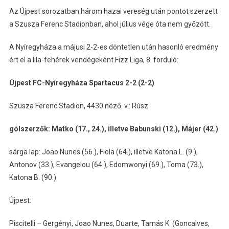
Az Újpest sorozatban három hazai vereség után pontot szerzett
a Szusza Ferenc Stadionban, ahol július vége óta nem győzött.
A Nyíregyháza a májusi 2-2-es döntetlen után hasonló eredmény
ért el a lila-fehérek vendégeként.Fizz Liga, 8. forduló:
Újpest FC-Nyíregyháza Spartacus 2-2 (2-2)
Szusza Ferenc Stadion, 4430 néző. v.: Rúsz
gólszerzők: Matko (17., 24.), illetve Babunski (12.), Májer (42.)
sárga lap: Joao Nunes (56.), Fiola (64.), illetve Katona L. (9.),
Antonov (33.), Evangelou (64.), Edomwonyi (69.), Toma (73.),
Katona B. (90.)
Újpest:
Piscitelli – Gergényi, Joao Nunes, Duarte, Tamás K. (Goncalves,