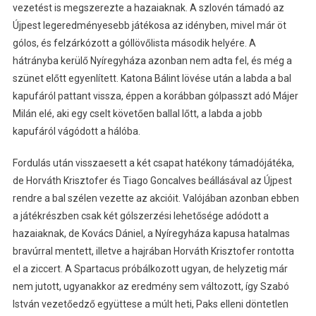
vezetést is megszerezte a hazaiaknak. A szlovén támadó az
Újpest legeredményesebb játékosa az idényben, mivel már öt
gólos, és felzárkózott a góllövőlista második helyére. A
hátrányba kerülő Nyíregyháza azonban nem adta fel, és még a
szünet előtt egyenlített. Katona Bálint lövése után a labda a bal
kapufáról pattant vissza, éppen a korábban gólpasszt adó Májer
Milán elé, aki egy cselt követően ballal lőtt, a labda a jobb
kapufáról vágódott a hálóba.
Fordulás után visszaesett a két csapat hatékony támadójátéka,
de Horváth Krisztofer és Tiago Goncalves beállásával az Újpest
rendre a bal szélen vezette az akcióit. Valójában azonban ebben
a játékrészben csak két gólszerzési lehetősége adódott a
hazaiaknak, de Kovács Dániel, a Nyíregyháza kapusa hatalmas
bravúrral mentett, illetve a hajrában Horváth Krisztofer rontotta
el a ziccert. A Spartacus próbálkozott ugyan, de helyzetig már
nem jutott, ugyanakkor az eredmény sem változott, így Szabó
István vezetőedző együttese a múlt heti, Paks elleni döntetlen