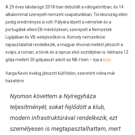
A 29 éves labdarúgó 2018-ban debütált a válogatottban, és 14
alkalommal szerepelt nemzeti csapatunkban, Törökország ellen
pedig eredményes is volt. Pályára lépett a németek és a
portugálok elleni EB mérkőzésen, szerepelt a Nemzetek
Ligájában és VB-selejtezőkön is. Komoly nemzetközi
tapasztalattal rendelkezik, a magyar élvonal mellett játszott a
svájci, a román, a török és a ciprusi első osztályban is. Idehaza 12
gólja mellett 20 gólpasszt adott az NB-I-ben – írja a
klub
.
Varga Kevin évekig játszott külföldön, szeretett volna már
hazatérni.
Nyomon követtem a Nyíregyháza
teljesítményét, sokat fejlődött a klub,
modern infrastruktúrával rendelkezik, ezt
személyesen is megtapasztalhattam, mert