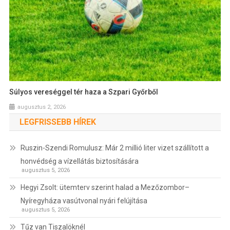
Súlyos vereséggel tér haza a Szpari Győrből
augusztus 2, 2026
LEGFRISSEBB HÍREK
Ruszin-Szendi Romulusz: Már 2 millió liter vizet szállított a
honvédség a vízellátás biztosítására
augusztus 5, 2026
Hegyi Zsolt: ütemterv szerint halad a Mezőzombor–
Nyíregyháza vasútvonal nyári felújítása
augusztus 5, 2026
Tűz van Tiszalöknél