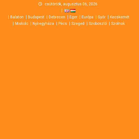
Skip
csütörtök, augusztus 06, 2026
to
Balaton
Budapest
Debrecen
Eger
Európa
Győr
Kecskemét
content
Miskolc
Nyíregyháza
Pécs
Szeged
Szoboszló
Szolnok