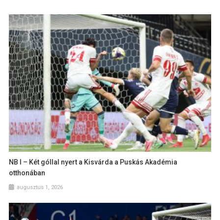
NB I – Két góllal nyert a Kisvárda a Puskás Akadémia
otthonában
augusztus 1, 2026