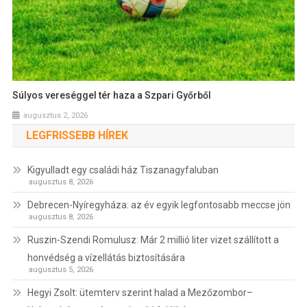
Súlyos vereséggel tér haza a Szpari Győrből
augusztus 2, 2026
LEGFRISSEBB HÍREK
Kigyulladt egy családi ház Tiszanagyfaluban
augusztus 8, 2026
Debrecen-Nyíregyháza: az év egyik legfontosabb meccse jön
augusztus 8, 2026
Ruszin-Szendi Romulusz: Már 2 millió liter vizet szállított a
honvédség a vízellátás biztosítására
augusztus 5, 2026
Hegyi Zsolt: ütemterv szerint halad a Mezőzombor–