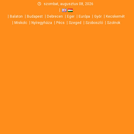
Skip
szombat, augusztus 08, 2026
to
Balaton
Budapest
Debrecen
Eger
Európa
Győr
Kecskemét
content
Miskolc
Nyíregyháza
Pécs
Szeged
Szoboszló
Szolnok