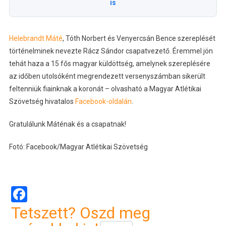
is
Helebrandt Máté
, Tóth Norbert és Venyercsán Bence szereplését
történelminek nevezte Rácz Sándor csapatvezető. Éremmel jön
tehát haza a 15 fős magyar küldöttség, amelynek szereplésére
az időben utolsóként megrendezett versenyszámban sikerült
feltenniük fiainknak a koronát – olvasható a Magyar Atlétikai
Szövetség hivatalos
Facebook-oldalán
.
Gratulálunk Máténak és a csapatnak!
Fotó: Facebook/Magyar Atlétikai Szövetség
Facebook
Tetszett? Oszd meg