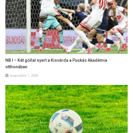
NB I – Két góllal nyert a Kisvárda a Puskás Akadémia
otthonában
augusztus 1, 2026