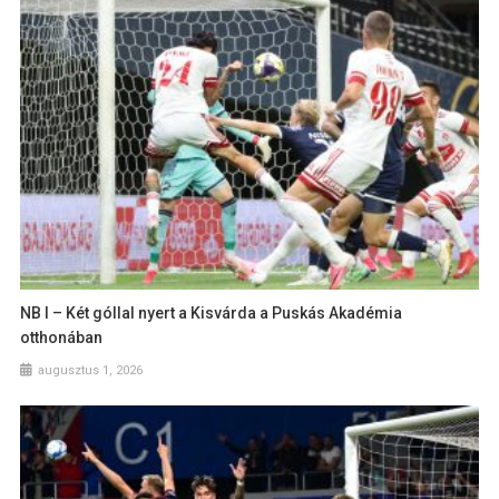
NB I – Két góllal nyert a Kisvárda a Puskás Akadémia
otthonában
augusztus 1, 2026