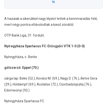
is
A hazaiak a sikerükkel nagy lépést tettek a bennmaradás felé,
mert négy pontra eltávolodtak a kieső zónától.
OTP Bank Liga, 31. forduló:
Nyíregyháza Spartacus FC-Diósgyőri VTK 1-0 (0-0)
Nyíregyháza, v.: Berke
gólszerző: Eppel (70.)
sárga lap: Beke (52.), Kovács M. (69.), Nagy D. (76.), illetve Gera
(29.), Holdampf (69.), Acolatse (72.), Csorbadzsijszkij (76.),
Edomwonyi (92.)
Nyíregyháza Spartacus FC: