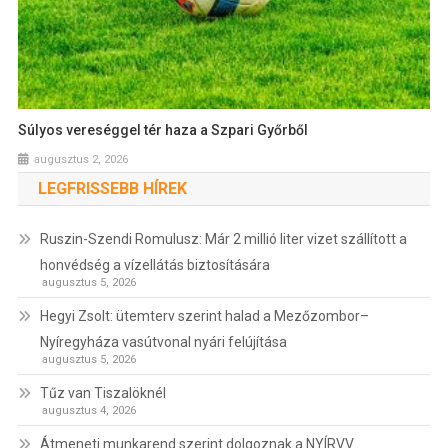
Súlyos vereséggel tér haza a Szpari Győrből
augusztus 2, 2026
LEGFRISSEBB HÍREK
Ruszin-Szendi Romulusz: Már 2 millió liter vizet szállított a
honvédség a vízellátás biztosítására
augusztus 5, 2026
Hegyi Zsolt: ütemterv szerint halad a Mezőzombor–
Nyíregyháza vasútvonal nyári felújítása
augusztus 5, 2026
Tűz van Tiszalöknél
augusztus 4, 2026
Átmeneti munkarend szerint dolgoznak a NYÍRVV