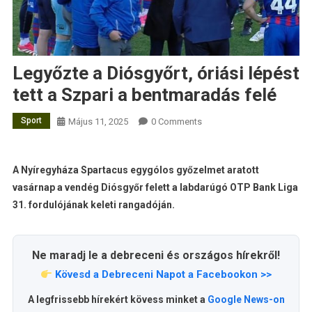
Legyőzte a Diósgyőrt, óriási lépést
tett a Szpari a bentmaradás felé
Sport
Május 11, 2025
0 Comments
A Nyíregyháza Spartacus egygólos győzelmet aratott
vasárnap a vendég Diósgyőr felett a labdarúgó OTP Bank Liga
31. fordulójának keleti rangadóján.
Ne maradj le a debreceni és országos hírekről!
Kövesd a Debreceni Napot a Facebookon >>
A legfrissebb hírekért kövess minket a
Google News-on