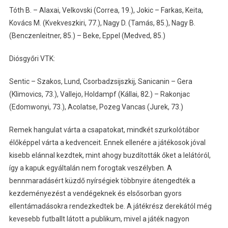
Tóth B. – Alaxai, Velkovski (Correa, 19.), Jokic – Farkas, Keita,
Kovács M. (Kvekveszkiri, 77.), Nagy D. (Tamás, 85.), Nagy B.
(Benczenleitner, 85.) – Beke, Eppel (Medved, 85.)
Diósgyőri VTK:
Sentic – Szakos, Lund, Csorbadzsijszkij, Sanicanin – Gera
(Klimovics, 73.), Vallejo, Holdampf (Kállai, 82.) – Rakonjac
(Edomwonyi, 73.), Acolatse, Pozeg Vancas (Jurek, 73.)
Remek hangulat várta a csapatokat, mindkét szurkolótábor
élőképpel várta a kedvenceit. Ennek ellenére a játékosok jóval
kisebb elánnal kezdtek, mint ahogy buzdították őket a lelátóról,
így a kapuk egyáltalán nem forogtak veszélyben. A
bennmaradásért küzdő nyírségiek többnyire átengedték a
kezdeményezést a vendégeknek és elsősorban gyors
ellentámadásokra rendezkedtek be. A játékrész derekától még
kevesebb futballt látott a publikum, mivel a játék nagyon