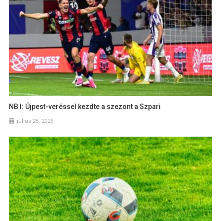
NB I: Újpest-veréssel kezdte a szezont a Szpari
július 25, 2026