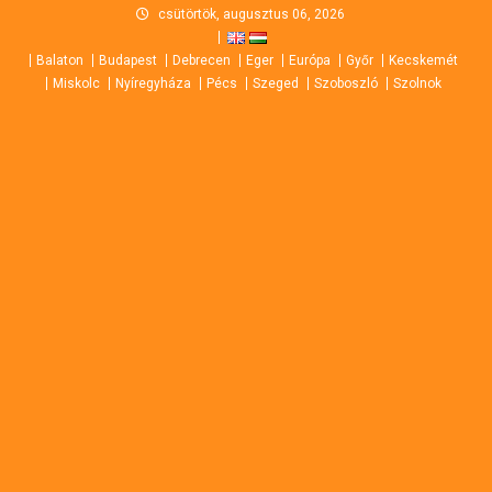
Skip
csütörtök, augusztus 06, 2026
to
Balaton
Budapest
Debrecen
Eger
Európa
Győr
Kecskemét
content
Miskolc
Nyíregyháza
Pécs
Szeged
Szoboszló
Szolnok