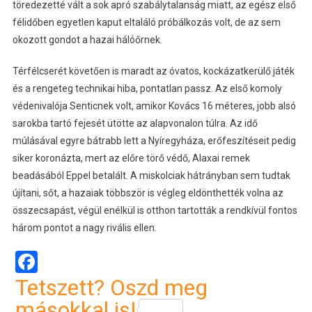
töredezetté vált a sok apró szabálytalanság miatt, az egész első
félidőben egyetlen kaput eltaláló próbálkozás volt, de az sem
okozott gondot a hazai hálóőrnek.
Térfélcserét követően is maradt az óvatos, kockázatkerülő játék
és a rengeteg technikai hiba, pontatlan passz. Az első komoly
védenivalója Senticnek volt, amikor Kovács 16 méteres, jobb alsó
sarokba tartó fejesét ütötte az alapvonalon túlra. Az idő
múlásával egyre bátrabb lett a Nyíregyháza, erőfeszítéseit pedig
siker koronázta, mert az előre törő védő, Alaxai remek
beadásából Eppel betalált. A miskolciak hátrányban sem tudtak
újítani, sőt, a hazaiak többször is végleg eldönthették volna az
összecsapást, végül enélkül is otthon tartották a rendkívül fontos
három pontot a nagy rivális ellen.
Facebook
Tetszett? Oszd meg
másokkal is!