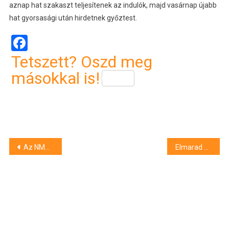
aznap hat szakaszt teljesítenek az indulók, majd vasárnap újabb
hat gyorsasági után hirdetnek győztest.
Facebook
Tetszett? Oszd meg
másokkal is!
Bejegyzés
Az NMHH összeállításából kiderült, hogy mit hallgattunk tavaly a neten
Elmarad 2023-ban a soproni VOLT Fesztivál
navigáció