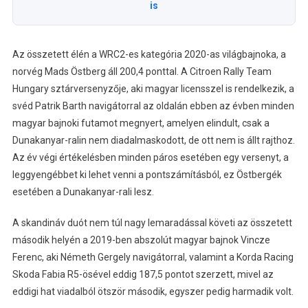
is
Az összetett élén a WRC2-es kategória 2020-as világbajnoka, a
norvég Mads Östberg áll 200,4 ponttal. A Citroen Rally Team
Hungary sztárversenyzője, aki magyar licensszel is rendelkezik, a
svéd Patrik Barth navigátorral az oldalán ebben az évben minden
magyar bajnoki futamot megnyert, amelyen elindult, csak a
Dunakanyar-ralin nem diadalmaskodott, de ott nem is állt rajthoz.
Az év végi értékelésben minden páros esetében egy versenyt, a
leggyengébbet ki lehet venni a pontszámításból, ez Östbergék
esetében a Dunakanyar-rali lesz.
A skandináv duót nem túl nagy lemaradással követi az összetett
második helyén a 2019-ben abszolút magyar bajnok Vincze
Ferenc, aki Németh Gergely navigátorral, valamint a Korda Racing
Skoda Fabia R5-ösével eddig 187,5 pontot szerzett, mivel az
eddigi hat viadalból ötször második, egyszer pedig harmadik volt.