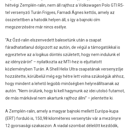
hétvégi Zemplén-ralin, nem áll rajthoz a Volkswagen Polo GTI R5-
tel versenyző Turán Frigyes, Farnadi Ágnes kettős, amely az
összetettben a hatodik helyen áll, s így a bajnoki cím
megszerzésére már nincs esélye.
“Az Ózd-ralin elszenvedett balesetünk után a csapat
fáradhatatlanul dolgozott az autón, de végül a támogatókkal is
egyeztetve az a logikus döntés született, hogy nem indulunk el
az idényzárón” – nyilatkozta az MTI-hez is eljuttatott
közleményben Turán. A Shell Helix Ultra csapatának versenyzője
hozzátette, körülbelül még egy hétre lett volna szükségük ahhoz,
hogy mindent a lehető legjobb minőségben helyreállítsanak az
autón. “Nem örülünk, hogy ki kell hagynunk az idei utolsó futamot,
de más márkával nem akartunk rajthoz állni” – jelentette ki.
A Zemplén-ralin, amely a magyar bajnoki mellett Európa-kupa
(ERT) forduló is, 150,98 kilométeres versenytáv vár a mezőnyre
12 gyorsasági szakaszon. A viadal szombat délelőtt kezdődik,