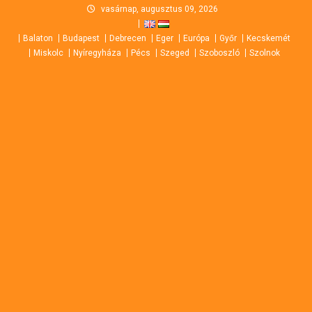
Skip
vasárnap, augusztus 09, 2026
to
Balaton
Budapest
Debrecen
Eger
Európa
Győr
Kecskemét
content
Miskolc
Nyíregyháza
Pécs
Szeged
Szoboszló
Szolnok