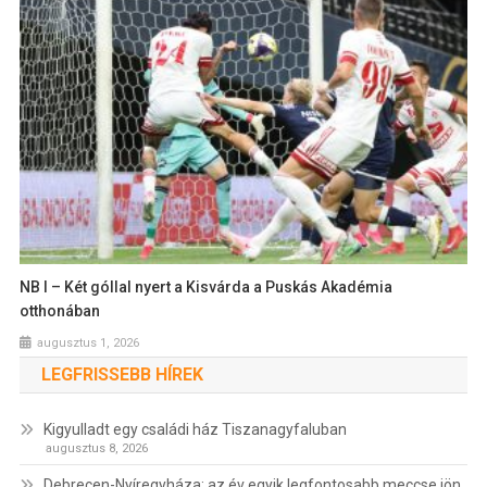
NB I – Két góllal nyert a Kisvárda a Puskás Akadémia
otthonában
augusztus 1, 2026
LEGFRISSEBB HÍREK
Kigyulladt egy családi ház Tiszanagyfaluban
augusztus 8, 2026
Debrecen-Nyíregyháza: az év egyik legfontosabb meccse jön