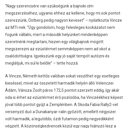
“Nagy szerencsére van szükségünk a bajnoki cím
megszerzéséhez, ugyanis ehhez az kellene, hogy mi sok pontot
szerezzünk, Östberg pedig nagyon keveset” – nyilatkozta Vincze
az MTI-nek. “Úgy gondolom, hogy felesleges kockázatot nem
fogunk vállalni, mert a második helyünket mindenképpen
szeretnénk megtartani, hiszen egy világbajnok mögött
megszerezni az ezüstérmet semmiképpen nem ad okot a
csalódottságra. Igyekszünk egy jó saját tempót autózni és
meglátjuk, mi sül ki belőle” – tette hozzá.
A Vincze, Németh kettős valóban sokat veszíthet egy esetleges
kieséssel, mivel az összetett harmadik helyén álló Velenczei
Ádám, Vánsza Zsolt páros 172,5 pontot szerzett eddig, így akár
oda is érhet az ezüstérmet érő pozícióba, ha Vinczéékhez képest
jóval több pontot gyűjt a Zemplénben. A Skoda Fabia Rally2-vel
versenyző duó a Dunakanyar-ralin győzött, emellett négyszer
volt harmadik, a legutóbbi, ózdi futamon pedig negyedikként
végzett. A közönségkedvencek közül egy nagy hiányzó lesz a