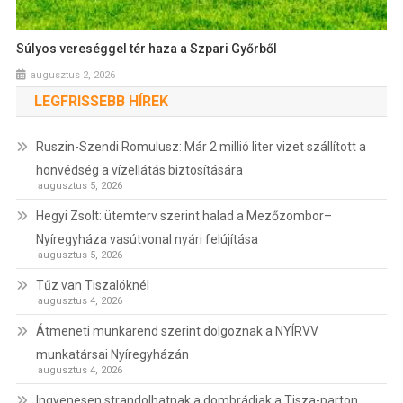
Súlyos vereséggel tér haza a Szpari Győrből
augusztus 2, 2026
LEGFRISSEBB HÍREK
Ruszin-Szendi Romulusz: Már 2 millió liter vizet szállított a
honvédség a vízellátás biztosítására
augusztus 5, 2026
Hegyi Zsolt: ütemterv szerint halad a Mezőzombor–
Nyíregyháza vasútvonal nyári felújítása
augusztus 5, 2026
Tűz van Tiszalöknél
augusztus 4, 2026
Átmeneti munkarend szerint dolgoznak a NYÍRVV
munkatársai Nyíregyházán
augusztus 4, 2026
Ingyenesen strandolhatnak a dombrádiak a Tisza-parton