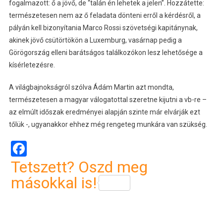
fogalmazott: ő a jövő, de “talán én lehetek a jelen”. Hozzátette:
természetesen nem az ő feladata dönteni erről a kérdésről, a
pályán kell bizonyítania Marco Rossi szövetségi kapitánynak,
akinek jövő csütörtökön a Luxemburg, vasárnap pedig a
Görögország elleni barátságos találkozókon lesz lehetősége a
kísérletezésre.
A világbajnokságról szólva Ádám Martin azt mondta,
természetesen a magyar válogatottal szeretne kijutni a vb-re –
az elmúlt időszak eredményei alapján szinte már elvárják ezt
tőlük -, ugyanakkor ehhez még rengeteg munkára van szükség.
Facebook
Tetszett? Oszd meg
másokkal is!