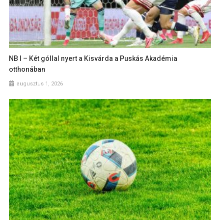
NB I – Két góllal nyert a Kisvárda a Puskás Akadémia
otthonában
augusztus 1, 2026