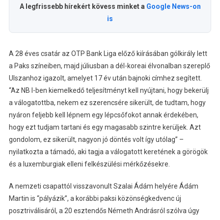
A legfrissebb hírekért kövess minket a
Google News-on
is
A 28 éves csatár az OTP Bank Liga előző kiírásában gólkirály lett
a Paks színeiben, majd júliusban a dél-koreai élvonalban szereplő
Ulszanhoz igazolt, amelyet 17 év után bajnoki címhez segített.
“Az NB I-ben kiemelkedő teljesítményt kell nyújtani, hogy bekerülj
a válogatottba, nekem ez szerencsére sikerült, de tudtam, hogy
nyáron feljebb kell lépnem egy lépcsőfokot annak érdekében,
hogy ezt tudjam tartani és egy magasabb szintre kerüljek. Azt
gondolom, ez sikerült, nagyon jó döntés volt így utólag” –
nyilatkozta a támadó, aki tagja a válogatott keretének a görögök
és a luxemburgiak elleni felkészülési mérkőzésekre.
A nemzeti csapattól visszavonult Szalai Ádám helyére Ádám
Martin is “pályázik”, a korábbi paksi közönségkedvenc új
posztriválisáról, a 20 esztendős Németh Andrásról szólva úgy