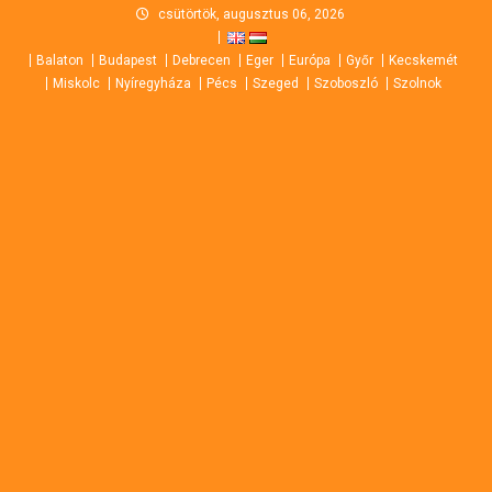
Skip
csütörtök, augusztus 06, 2026
to
Balaton
Budapest
Debrecen
Eger
Európa
Győr
Kecskemét
content
Miskolc
Nyíregyháza
Pécs
Szeged
Szoboszló
Szolnok