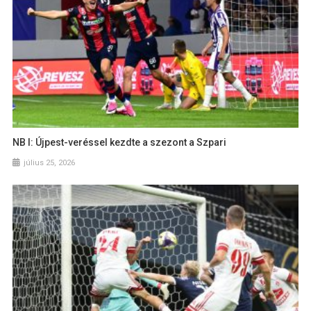
NB I: Újpest-veréssel kezdte a szezont a Szpari
július 25, 2026