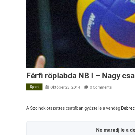
Férfi röplabda NB I – Nagy cs
Sport
Október 23, 2014
0 Comments
A Szolnok ötszettes csatában győzte le a vendég
Debrec
Ne maradj le a d