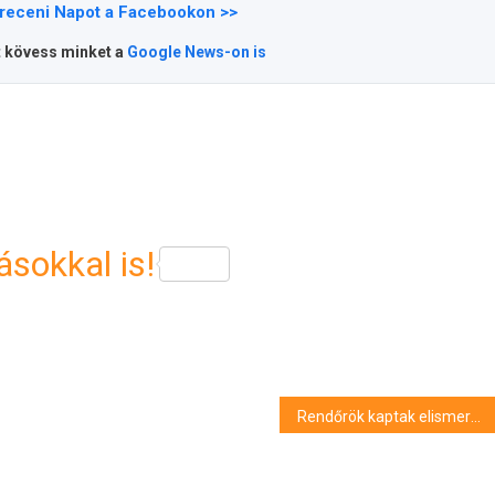
receni Napot a Facebookon >>
t kövess minket a
Google News-on is
sokkal is!
Rendőrök kaptak elismerést az ünnep alkalmából