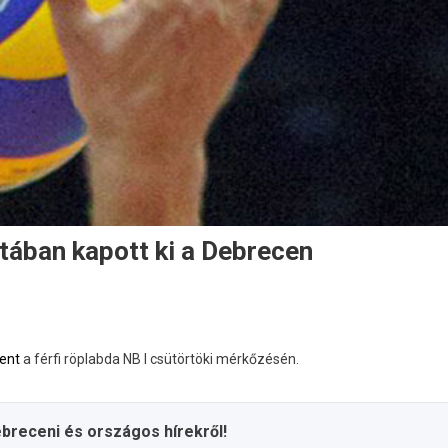
atában kapott ki a Debrecen
ent
a férfi röplabda NB I csütörtöki mérkőzésén.
ebreceni és országos hírekről!