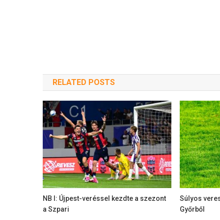
RELATED POSTS
NB I: Újpest-veréssel kezdte a szezont
Súlyos veres
a Szpari
Győrből