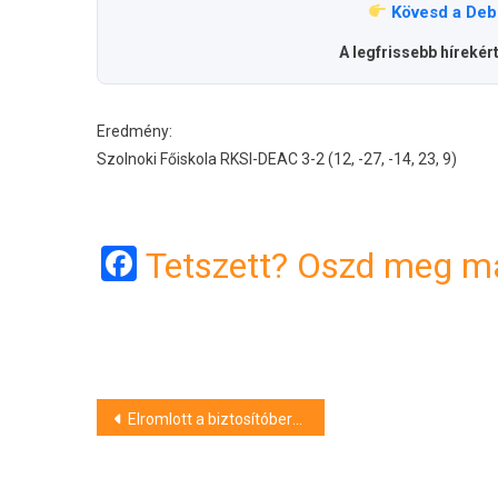
Kövesd a Deb
A legfrissebb hírekér
Eredmény:
Szolnoki Főiskola RKSI-DEAC 3-2 (12, -27, -14, 23, 9)
Facebook
Tetszett? Oszd meg má
Bejegyzés
Elromlott a biztosítóberendezés – késések a debreceni vonalon is
navigáció