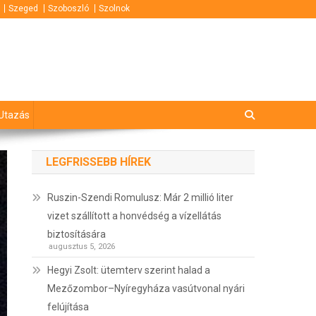
Szeged
Szoboszló
Szolnok
Utazás
LEGFRISSEBB HÍREK
Ruszin-Szendi Romulusz: Már 2 millió liter
vizet szállított a honvédség a vízellátás
biztosítására
augusztus 5, 2026
Hegyi Zsolt: ütemterv szerint halad a
Mezőzombor–Nyíregyháza vasútvonal nyári
felújítása