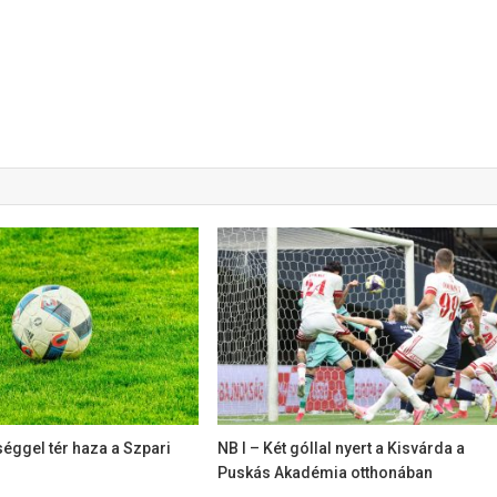
éggel tér haza a Szpari
NB I – Két góllal nyert a Kisvárda a
Puskás Akadémia otthonában