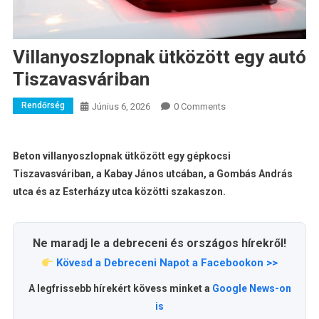
Villanyoszlopnak ütközött egy autó
Tiszavasváriban
Rendőrség
Június 6, 2026
0 Comments
Beton villanyoszlopnak ütközött egy gépkocsi
Tiszavasváriban, a Kabay János utcában, a Gombás András
utca és az Esterházy utca közötti szakaszon.
Ne maradj le a debreceni és országos hírekről!
Kövesd a Debreceni Napot a Facebookon >>
A legfrissebb hírekért kövess minket a
Google News-on
is