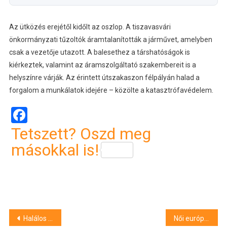
Az ütközés erejétől kidőlt az oszlop. A tiszavasvári
önkormányzati tűzoltók áramtalanították a járművet, amelyben
csak a vezetője utazott. A balesethez a társhatóságok is
kiérkeztek, valamint az áramszolgáltató szakembereit is a
helyszínre várják. Az érintett útszakaszon félpályán halad a
forgalom a munkálatok idejére – közölte a katasztrófavédelem.
Facebook
Tetszett? Oszd meg
másokkal is!
Bejegyzés
Halálos medvetámadás történt Erdélyben
Női európai ifjúsági kézilabdaliga: döntőbe jutottak a debreceni lányok