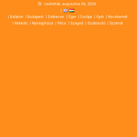
Skip
csütörtök, augusztus 06, 2026
to
Balaton
Budapest
Debrecen
Eger
Európa
Győr
Kecskemét
content
Miskolc
Nyíregyháza
Pécs
Szeged
Szoboszló
Szolnok