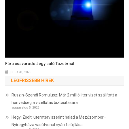
Fára csavarodott egy autó Tuzsérnál
július 31, 2026
LEGFRISSEBB HÍREK
Ruszin-Szendi Romulusz: Már 2 millió liter vizet szállított a
honvédség a vízellátás biztosítására
augusztus 5, 2026
Hegyi Zsolt: ütemterv szerint halad a Mezőzombor–
Nyíregyháza vasútvonal nyári felújítása