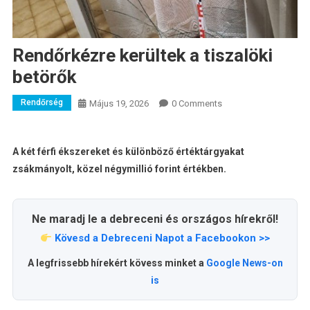
Rendőrkézre kerültek a tiszalöki
betörők
Rendőrség
Május 19, 2026
0 Comments
A két férfi ékszereket és különböző értéktárgyakat
zsákmányolt, közel négymillió forint értékben.
Ne maradj le a debreceni és országos hírekről!
Kövesd a Debreceni Napot a Facebookon >>
A legfrissebb hírekért kövess minket a
Google News-on
is