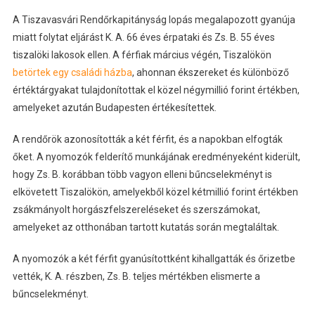
A Tiszavasvári Rendőrkapitányság lopás megalapozott gyanúja
miatt folytat eljárást K. A. 66 éves érpataki és Zs. B. 55 éves
tiszalöki lakosok ellen. A férfiak március végén, Tiszalökön
betörtek egy családi házba
, ahonnan ékszereket és különböző
értéktárgyakat tulajdonítottak el közel négymillió forint értékben,
amelyeket azután Budapesten értékesítettek.
A rendőrök azonosították a két férfit, és a napokban elfogták
őket. A nyomozók felderítő munkájának eredményeként kiderült,
hogy Zs. B. korábban több vagyon elleni bűncselekményt is
elkövetett Tiszalökön, amelyekből közel kétmillió forint értékben
zsákmányolt horgászfelszereléseket és szerszámokat,
amelyeket az otthonában tartott kutatás során megtaláltak.
A nyomozók a két férfit gyanúsítottként kihallgatták és őrizetbe
vették, K. A. részben, Zs. B. teljes mértékben elismerte a
bűncselekményt.