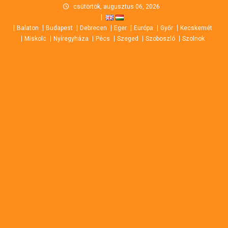
Skip
csütörtök, augusztus 06, 2026
to
Balaton
Budapest
Debrecen
Eger
Európa
Győr
Kecskemét
content
Miskolc
Nyíregyháza
Pécs
Szeged
Szoboszló
Szolnok