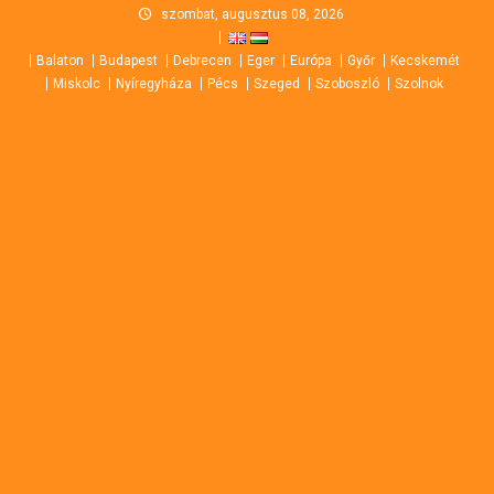
Skip
szombat, augusztus 08, 2026
to
Balaton
Budapest
Debrecen
Eger
Európa
Győr
Kecskemét
content
Miskolc
Nyíregyháza
Pécs
Szeged
Szoboszló
Szolnok