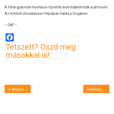
A fehérgyarmati hivatásos tűzoltók áramtalanították a járművet.
Az érintett útszakaszon félpályán halad a forgalom.
– OKF –
Facebook
Tetszett? Oszd meg
másokkal is!
Bejegyzés
Magyar Péter: Orbán Viktor nem kapja meg a 38 milliós végkielégítését
Melléképület gyulladt ki Debrecenben
navigáció