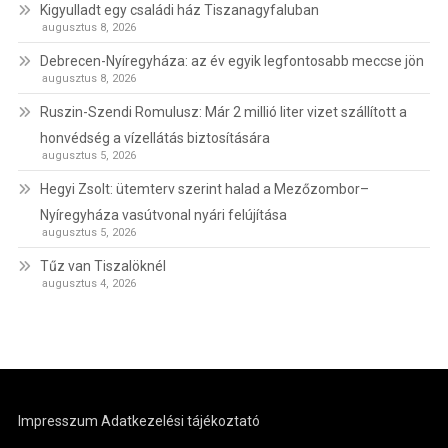
Kigyulladt egy családi ház Tiszanagyfaluban
augusztus 8, 2026
Debrecen-Nyíregyháza: az év egyik legfontosabb meccse jön
augusztus 8, 2026
Ruszin-Szendi Romulusz: Már 2 millió liter vizet szállított a
honvédség a vízellátás biztosítására
augusztus 5, 2026
Hegyi Zsolt: ütemterv szerint halad a Mezőzombor–
Nyíregyháza vasútvonal nyári felújítása
augusztus 5, 2026
Tűz van Tiszalöknél
augusztus 4, 2026
Impresszum
Adatkezelési tájékoztató