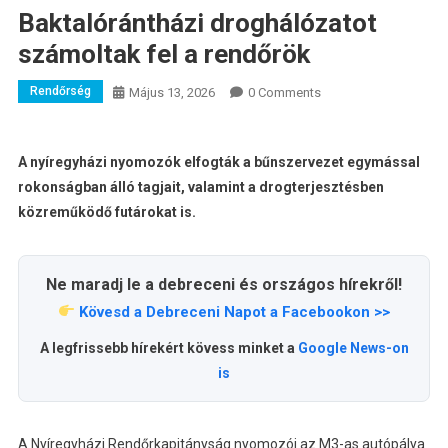
Baktalórántházi droghálózatot
számoltak fel a rendőrök
Rendőrség
Május 13, 2026
0 Comments
A nyíregyházi nyomozók elfogták a bűnszervezet egymással
rokonságban álló tagjait, valamint a drogterjesztésben
közreműködő futárokat is.
Ne maradj le a debreceni és országos hírekről!
Kövesd a Debreceni Napot a Facebookon >>
A legfrissebb hírekért kövess minket a
Google News-on
is
A Nyíregyházi Rendőrkapitányság nyomozói az M3-as autópálya