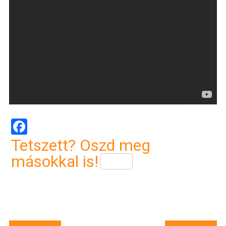
Facebook
Tetszett? Oszd meg
másokkal is!