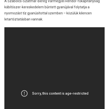
A Szabolcs-Szatmár-Bereg Vármegyei Rendőr-főkapitányság
kábítószer-kereskedelem bűntett gyanújával folytatja a
nyomozást tíz gyanúsítottal szemben – közülük kilencen
letartóztatásban vannak.