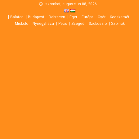
Skip
szombat, augusztus 08, 2026
to
Balaton
Budapest
Debrecen
Eger
Európa
Győr
Kecskemét
content
Miskolc
Nyíregyháza
Pécs
Szeged
Szoboszló
Szolnok