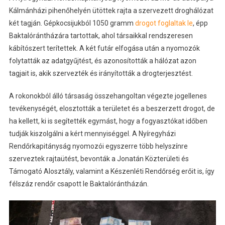
Kálmánházi pihenőhelyén ütöttek rajta a szervezett droghálózat
két tagján. Gépkocsijukból 1050 gramm
drogot foglaltak le
, épp
Baktalórántházára tartottak, ahol társaikkal rendszeresen
kábítószert terítettek. A két futár elfogása után a nyomozók
folytatták az adatgyűjtést, és azonosították a hálózat azon
tagjait is, akik szervezték és irányították a drogterjesztést.
A rokonokból álló társaság összehangoltan végezte jogellenes
tevékenységét, elosztották a területet és a beszerzett drogot, de
ha kellett, ki is segítették egymást, hogy a fogyasztókat időben
tudják kiszolgálni a kért mennyiséggel. A Nyíregyházi
Rendőrkapitányság nyomozói egyszerre több helyszínre
szerveztek rajtaütést, bevonták a Jonatán Közterületi és
Támogató Alosztály, valamint a Készenléti Rendőrség erőit is, így
félszáz rendőr csapott le Baktalórántházán.