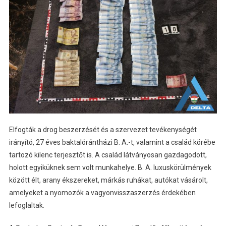
Elfogták a drog beszerzését és a szervezet tevékenységét
irányító, 27 éves baktalórántházi B. A.-t, valamint a család körébe
tartozó kilenc terjesztőt is. A család látványosan gazdagodott,
holott egyiküknek sem volt munkahelye. B. A. luxuskörülmények
között élt, arany ékszereket, márkás ruhákat, autókat vásárolt,
amelyeket a nyomozók a vagyonvisszaszerzés érdekében
lefoglaltak.