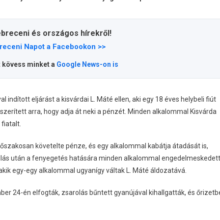
ebreceni és országos hírekről!
receni Napot a Facebookon >>
t kövess minket a
Google News-on is
ndított eljárást a kisvárdai L. Máté ellen, aki egy 18 éves helybeli fiút
zerített arra, hogy adja át neki a pénzét. Minden alkalommal Kisvárda
iatalt.
rőszakosan követelte pénze, és egy alkalommal kabátja átadását is,
enállás után a fenyegetés hatására minden alkalommal engedelmeskedett
 akik egy-egy alkalommal ugyanígy váltak L. Máté áldozatává.
r 24-én elfogták, zsarolás bűntett gyanújával kihallgatták, és őrizetb