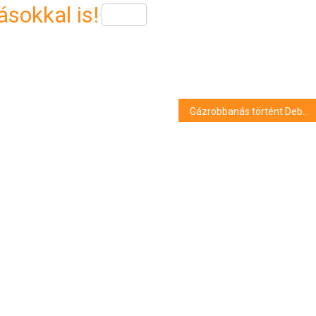
sokkal is!
Gázrobbanás történt Debrecenben