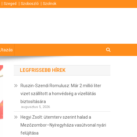
Szeged
Szoboszló
Szolnok
Utazás
LEGFRISSEBB HÍREK
Ruszin-Szendi Romulusz: Már 2 millió liter
vizet szállított a honvédség a vízellátás
biztosítására
augusztus 5, 2026
Hegyi Zsolt: ütemterv szerint halad a
Mezőzombor–Nyíregyháza vasútvonal nyári
felújítása