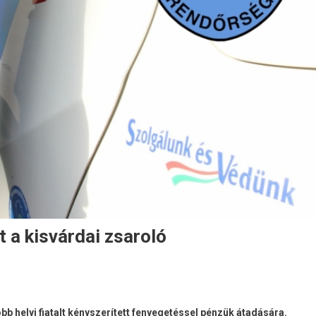
t a kisvárdai zsaroló
öbb helyi fiatalt kényszerített fenyegetéssel pénzük átadására.