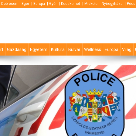
Debrecen
Eger
Európa
Győr
Kecskemét
Miskolc
Nyíregyháza
Pécs
rt
Gazdaság
Egyetem
Kultúra
Bulvár
Wellness
Európa
Világ