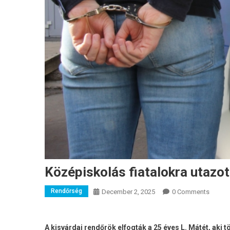
Középiskolás fiatalokra utazot
Rendőrség
December 2, 2025
0 Comments
A kisvárdai rendőrök elfogták a 25 éves L. Mátét, aki t