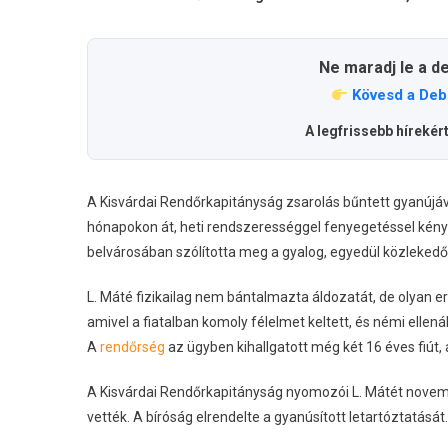
Ne maradj le a d
Kövesd a Deb
A legfrissebb hírekér
A Kisvárdai Rendőrkapitányság zsarolás bűntett gyanújával i
hónapokon át, heti rendszerességgel fenyegetéssel kénys
belvárosában szólította meg a gyalog, egyedül közlekedő f
L. Máté fizikailag nem bántalmazta áldozatát, de olyan e
amivel a fiatalban komoly félelmet keltett, és némi ell
A
rendőrség
az ügyben kihallgatott még két 16 éves fiút,
A Kisvárdai Rendőrkapitányság nyomozói L. Mátét novembe
vették. A bíróság elrendelte a gyanúsított letartóztatását.