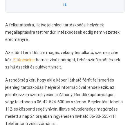
is
A felkutatására, illetve jelenlegi tartózkodási helyének
megállapítására tett rendőri intézkedések eddig nem vezettek
eredményre.
Az eltűnt férfi 165 cm magas, vékony testalkatú, szeme színe
kék.
Eltűnésekor
barna színű nadrágot, fehér színű cipőt és kék
színű dzsekit és pulóvert viselt.
A rendőrség kéri, hogy aki a képen látható férfit felismeri és
jelenlegi tartózkodási helyéről információval rendelkezik, az
jelentkezzen személyesen a Záhonyi Rendőrkapitányságon,
vagy telefonon a 06-42-524-600-as számon. Bejelentést tehet a
112-es központi segélyhívón, illetve névtelensége megőrzése
mellett a nap 24 órájában ingyenesen hívható 06-80-555-111
Telefontanú zöldszámán is.