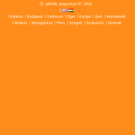
Skip
péntek, augusztus 07, 2026
to
Balaton
Budapest
Debrecen
Eger
Európa
Győr
Kecskemét
content
Miskolc
Nyíregyháza
Pécs
Szeged
Szoboszló
Szolnok