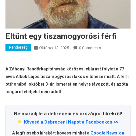
Eltűnt egy tiszamogyorósi férfi
Rendőrség
Október 13, 2025
0 Comments
A Záhonyi Rendőrkapitányság körözési eljárást folytat a 77
éves Albók Lajos tiszamogyorósi lakos eltűnése miatt. A férfi
otthonából október 3-án ismeretlen helyre távozott, és azóta
magáról életjelet nem adott.
Ne maradj le a debreceni és országos hírekről!
Kövesd a Debreceni Napot a Facebookon >>
A legfrissebb hírekért kövess minket a
Google News-on