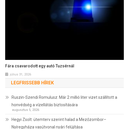
Fára csavarodott egy autó Tuzsérnál
július 31, 2026
LEGFRISSEBB HÍREK
Ruszin-Szendi Romulusz: Már 2 millió liter vizet szállított a
honvédség a vízellátás biztosítására
augusztus 5, 2026
Hegyi Zsolt: ütemterv szerint halad a Mezőzombor–
Nyíregyháza vasútvonal nyári felújítása