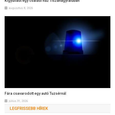
Kigyulladt egy családi ház Tiszanagyfaluban
augusztus 8, 2026
Fára csavarodott egy autó Tuzsérnál
július 31, 2026
LEGFRISSEBB HÍREK