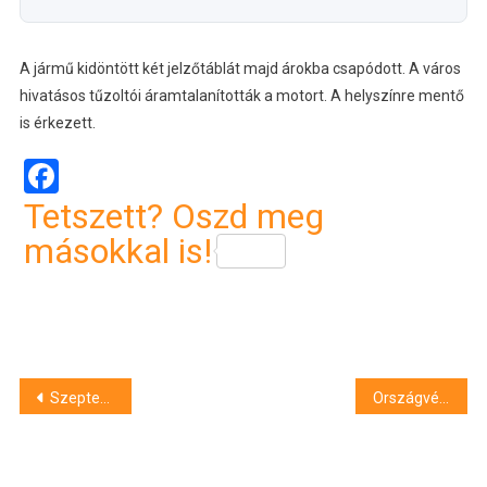
A jármű kidöntött két jelzőtáblát majd árokba csapódott. A város
hivatásos tűzoltói áramtalanították a motort. A helyszínre mentő
is érkezett.
Facebook
Tetszett? Oszd meg
másokkal is!
Bejegyzés
Szeptembertől nem kell kényelmi díjat fizetni az online vásárolt autópálya-matricák után
Országvédelmi gyakorlat indul, óvatosságra intik az autósokat
navigáció