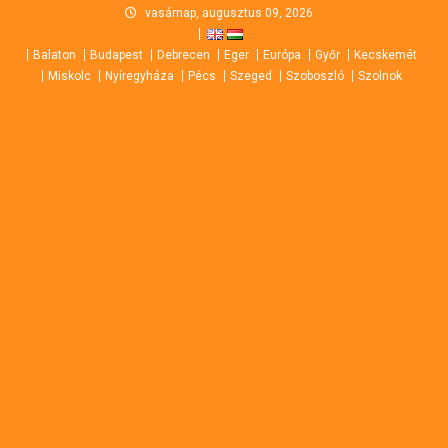
Skip
vasárnap, augusztus 09, 2026
to
Balaton
Budapest
Debrecen
Eger
Európa
Győr
Kecskemét
content
Miskolc
Nyíregyháza
Pécs
Szeged
Szoboszló
Szolnok