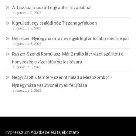
A Tiszába csúszott egy autó Tiszadobnál
augusztus 9, 2026
Kigyulladt egy családi ház Tiszanagyfaluban
augusztus 8, 2026
Debrecen-Nyíregyháza: az év egyik legfontosabb meccse jön
augusztus 8, 2026
Ruszin-Szendi Romulusz: Már 2 millió liter vizet szállított a
honvédség a vízellátás biztosítására
augusztus 5, 2026
Hegyi Zsolt: ütemterv szerint halad a Mezőzombor–
Nyíregyháza vasútvonal nyári felújítása
augusztus 5, 2026
Impresszum
Adatkezelési tájékoztató