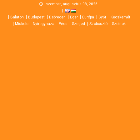
Skip
szombat, augusztus 08, 2026
to
Balaton
Budapest
Debrecen
Eger
Európa
Győr
Kecskemét
content
Miskolc
Nyíregyháza
Pécs
Szeged
Szoboszló
Szolnok