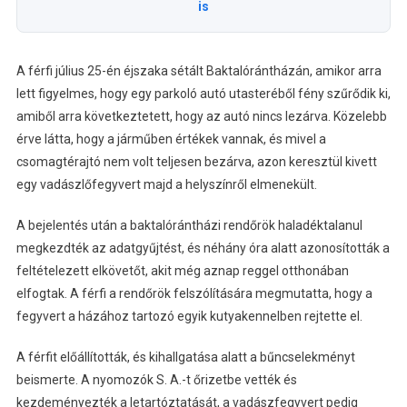
is
A férfi július 25-én éjszaka sétált Baktalórántházán, amikor arra
lett figyelmes, hogy egy parkoló autó utasteréből fény szűrődik ki,
amiből arra következtetett, hogy az autó nincs lezárva. Közelebb
érve látta, hogy a járműben értékek vannak, és mivel a
csomagtérajtó nem volt teljesen bezárva, azon keresztül kivett
egy vadászlőfegyvert majd a helyszínről elmenekült.
A bejelentés után a baktalórántházi rendőrök haladéktalanul
megkezdték az adatgyűjtést, és néhány óra alatt azonosították a
feltételezett elkövetőt, akit még aznap reggel otthonában
elfogtak. A férfi a rendőrök felszólítására megmutatta, hogy a
fegyvert a házához tartozó egyik kutyakennelben rejtette el.
A férfit előállították, és kihallgatása alatt a bűncselekményt
beismerte. A nyomozók S. A.-t őrizetbe vették és
kezdeményezték a letartóztatását, a vadászfegyvert pedig