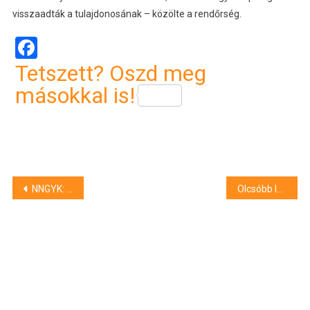
visszaadták a tulajdonosának – közölte a rendőrség.
Facebook
Tetszett? Oszd meg
másokkal is!
Bejegyzés
NNGYK: Magyarországon is kimutatták a koronavírus új, Nimbus variánsát
Olcsóbb lesz a benzin és a gázolaj is
navigáció