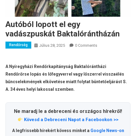
Autóból lopott el egy
vadászpuskát Baktalórántházán
Rendőrség
Július 28, 2025
0 Comments
A Nyíregyházi Rendőrkapitányság Baktalórántházi
Rendőrőrse lopás és lőfegyverrel vagy lőszerrel visszaélés
bűncselekmények elkövetése miatt folytat büntetőeljárást S.
A. 34 éves helyi lakossal szemben.
Ne maradj le a debreceni és országos hírekről!
Kövesd a Debreceni Napot a Facebookon >>
A legfrissebb hírekért kövess minket a
Google News-on