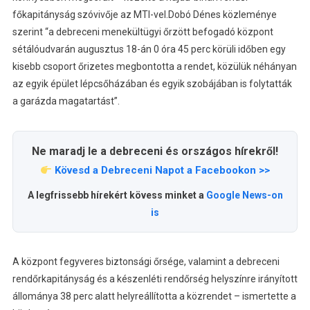
főkapitányság szóvivője az MTI-vel.
Dobó Dénes közleménye
szerint “a debreceni menekültügyi őrzött befogadó központ
sétálóudvarán augusztus 18-án 0 óra 45 perc körüli időben egy
kisebb csoport őrizetes megbontotta a rendet, közülük néhányan
az egyik épület lépcsőházában és egyik szobájában is folytatták
a garázda magatartást”.
Ne maradj le a debreceni és országos hírekről!
Kövesd a Debreceni Napot a Facebookon >>
A legfrissebb hírekért kövess minket a
Google News-on
is
A központ fegyveres biztonsági őrsége, valamint a debreceni
rendőrkapitányság és a készenléti rendőrség helyszínre irányított
állománya 38 perc alatt helyreállította a közrendet – ismertette a