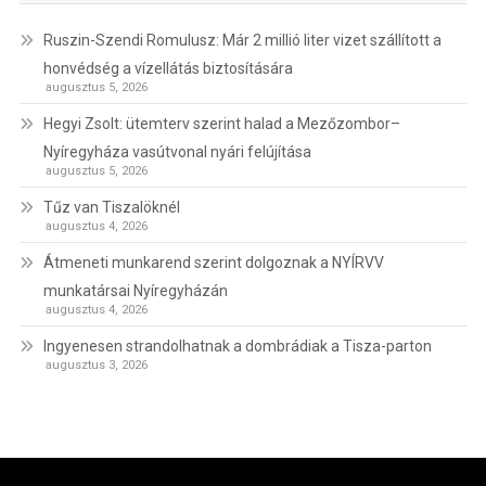
Ruszin-Szendi Romulusz: Már 2 millió liter vizet szállított a
honvédség a vízellátás biztosítására
augusztus 5, 2026
Hegyi Zsolt: ütemterv szerint halad a Mezőzombor–
Nyíregyháza vasútvonal nyári felújítása
augusztus 5, 2026
Tűz van Tiszalöknél
augusztus 4, 2026
Átmeneti munkarend szerint dolgoznak a NYÍRVV
munkatársai Nyíregyházán
augusztus 4, 2026
Ingyenesen strandolhatnak a dombrádiak a Tisza-parton
augusztus 3, 2026