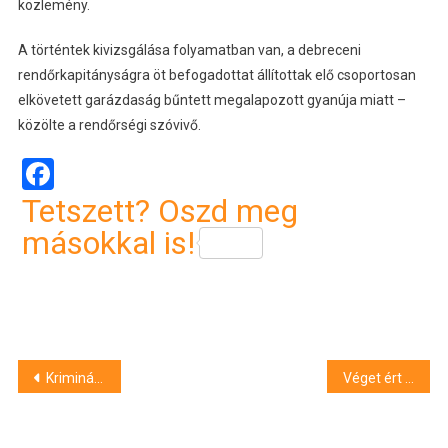
közlemény.
A történtek kivizsgálása folyamatban van, a debreceni
rendőrkapitányságra öt befogadottat állítottak elő csoportosan
elkövetett garázdaság bűntett megalapozott gyanúja miatt –
közölte a rendőrségi szóvivő.
Facebook
Tetszett? Oszd meg
másokkal is!
Bejegyzés
Kriminális hétfő: riasztópisztollyal fenyegetőzött az István úton
Véget ért a nyári egyetem Debrecenben
navigáció