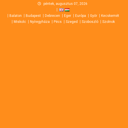
Skip
péntek, augusztus 07, 2026
to
Balaton
Budapest
Debrecen
Eger
Európa
Győr
Kecskemét
content
Miskolc
Nyíregyháza
Pécs
Szeged
Szoboszló
Szolnok