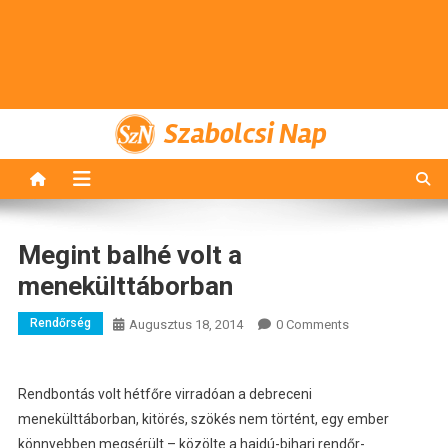
Szabolcsi Nap
Megint balhé volt a
menekülttáborban
Rendőrség
Augusztus 18, 2014
0 Comments
Rendbontás volt hétfőre virradóan a debreceni
menekülttáborban, kitörés, szökés nem történt, egy ember
könnyebben megsérült – közölte a hajdú-bihari rendőr-